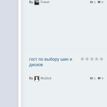
By
Forest
1
0
гост по выбору шин и
дисков
By
Mu1tick
1
0