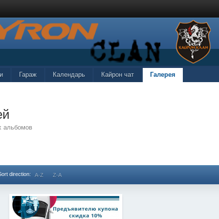
и
Гараж
Календарь
Кайрон чат
Галерея
ей
х альбомов
Sort direction:
A-Z
Z-A