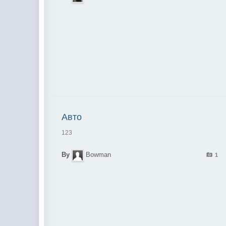
Авто
123
By
Bowman
1