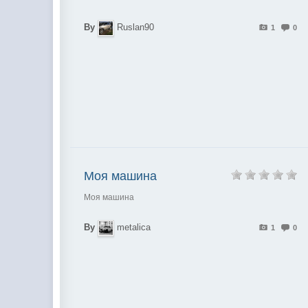
By
Ruslan90
1
0
Моя машина
Моя машина
By
metalica
1
0