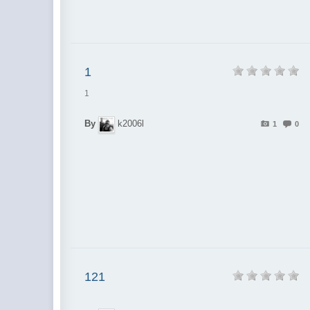
1
1
By
k2006l
1
0
121