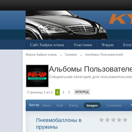
Сайт Кайрон клана
Участники
Форум
Блог
Форум Кайрон клана
→
Галерея
→
Альбомы Пользователей
Альбомы Пользовател
Специальная категория для пользовательски
ВПЕРЕД
Страница 1 из 3
1
2
3
Sort by:
Name
Date
Rating
Images
Comments
Пневмобаллоны в
пружины