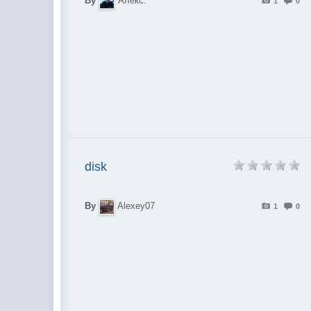
By
Алекс.
1
0
disk
By
Alexey07
1
0