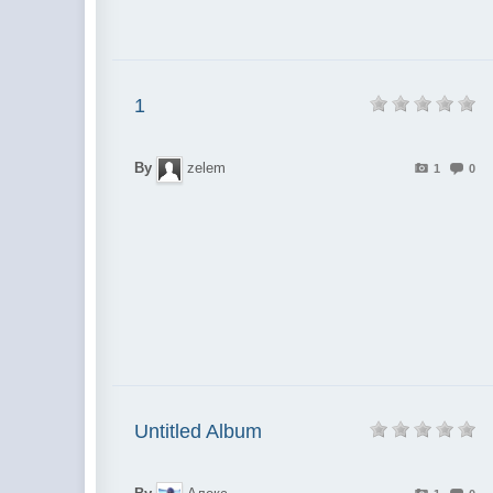
1
By
zelem
1
0
Untitled Album