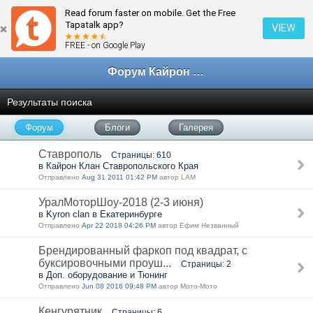
Read forum faster on mobile. Get the Free
Tapatalk app?
VIEW
FREE - on Google Play
Форум Кайрон клана
Результаты поиска
Форум
Блоги
Галерея
Ставрополь
Страницы: 610
в Кайрон Клан Ставропольского Края
Отправлено
Aug 31 2011 01:42 PM
автор LAM
УралМоторШоу-2018 (2-3 июня)
в Kyron clan в Екатеринбурге
Отправлено
Apr 22 2018 04:26 PM
автор Ефим Незванный
Брендированный фаркоп под квадрат, с
буксировочными проуш...
Страницы: 2
в Доп. оборудование и Тюнинг
Отправлено
Jun 08 2016 09:48 PM
автор Мото-Мото
Кенгурятник
Страницы: 6