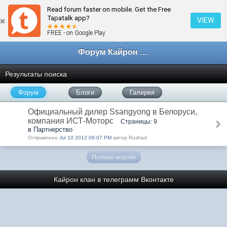
Read forum faster on mobile. Get the Free
Tapatalk app?
VIEW
FREE - on Google Play
Форум Кайрон клана
Результаты поиска
Форум
Блоги
Галерея
Официальный дилер Ssangyong в Белоруси,
компания ИСТ-Моторс
Страницы: 9
в Партнерство
Отправлено
Jul 10 2012 08:07 PM
автор Rushad
Полная версия
Кайрон клан в телеграмм
Вконтакте