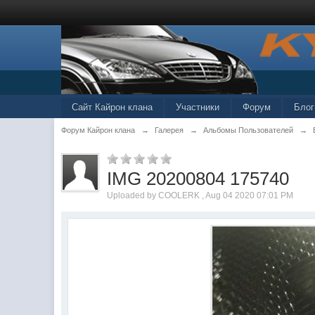
Сайт Кайрон клана
Участники
Форум
Блог
Форум Кайрон клана
→
Галерея
→
Альбомы Пользователей
→
IMG 20200804 175740
Uploaded by COOLERK , Aug 04 2020 07:01 PM