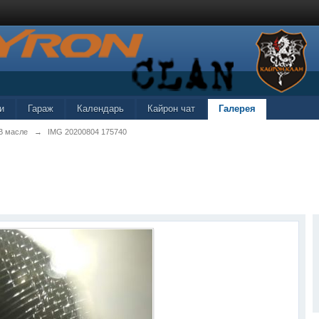
и
Гараж
Календарь
Кайрон чат
Галерея
В масле
→
IMG 20200804 175740