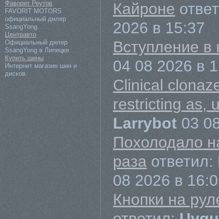
Фаворит Реутов
Кайроне
отве
FAVORIT MOTORS
официальный дилер
2026 в 15:37
SsangYong.
Центравто
Вступление в 
Официальный дилер
SsangYong в Липецке.
Купить шины
04 08 2026 в 1
Интернет магазин шин и
дисков.
Clinical clonaz
restricting as, 
Larrybot
03 0
Похолодало на
раза
ответил:
08 2026 в 16:
Кнопки на рул
ответил:
Uyg