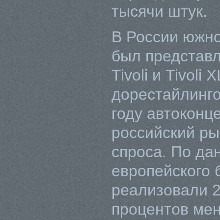
тысячи штук.
В России южн
был представ
Tivoli и Tivoli 
дорестайлинго
году автоконц
российский ры
спроса. По д
европейского б
реализовали 2
процентов мен