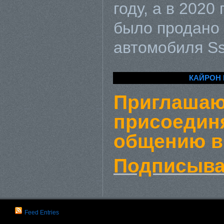
году, а в 2020
было продано 
автомобиля S
КАЙРОН 
Приглаша
присоедин
общению в
Подписыва
Feed Entries