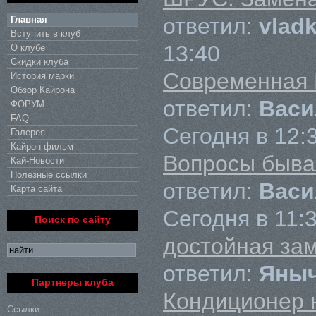
ответил:
vlad
Главная
Вступить в клуб
13:40
О клубе
Скидки клуба
Современная Р
История марки
Обзор Кайрона
ответил:
Вас
ФОРУМ
FAQ
Сегодня в 12:
Галерея
Кайрон-фильм
Вопросы быва
Кай-Новости
Полезные ссылки
ответил:
Вас
Карта сайта
Сегодня в 11:
Поиск по сайту
достойная за
ответил:
Яны
Партнеры клуба
Кондиционер 
Ссылки: