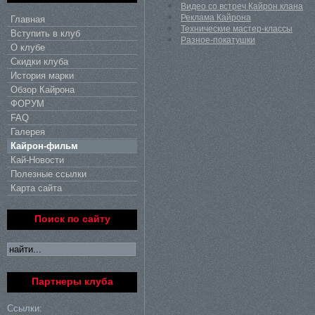
Видео со встреч Кайрон клана
Реклама Кайрона
Главная
Технические мастер-классы
Вступить в клуб
Разное-покатушки
О клубе
Скидки клуба
История марки
Обзор Кайрона
ФОРУМ
FAQ
Галерея
Кайрон-фильм
Кай-Новости
Полезные ссылки
Карта сайта
Поиск по сайту
Партнеры клуба
Ссылки: