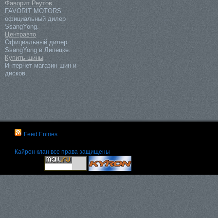
Фаворит Реутов
FAVORIT MOTORS
официальный дилер
SsangYong.
Центравто
Официальный дилер
SsangYong в Липецке.
Купить шины
Интернет магазин шин и
дисков.
Feed Entries
Кайрон клан
все права защищены