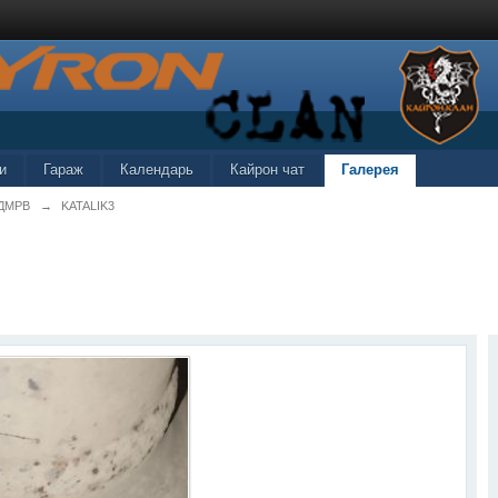
и
Гараж
Календарь
Кайрон чат
Галерея
ДМРВ
→
KATALIK3