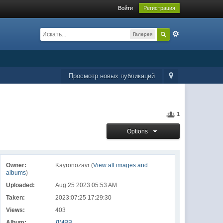
Войти
Регистрация
Галерея
Просмотр новых публикаций
1
Options
Owner:
Kayronozavr (
View all images and
albums
)
Uploaded:
Aug 25 2023 05:53 AM
Taken:
2023:07:25 17:29:30
Views:
403
Album:
ДМРВ