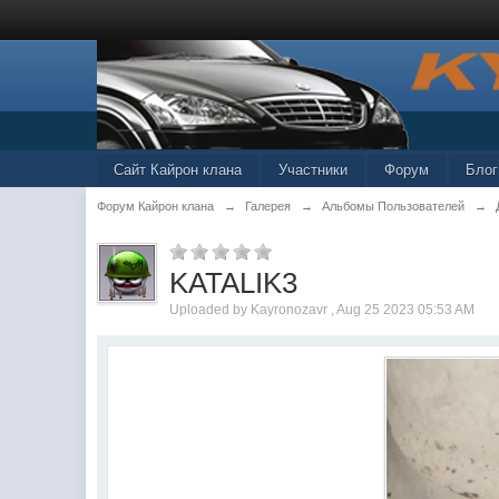
Сайт Кайрон клана
Участники
Форум
Блог
Форум Кайрон клана
→
Галерея
→
Альбомы Пользователей
→
KATALIK3
Uploaded by Kayronozavr , Aug 25 2023 05:53 AM