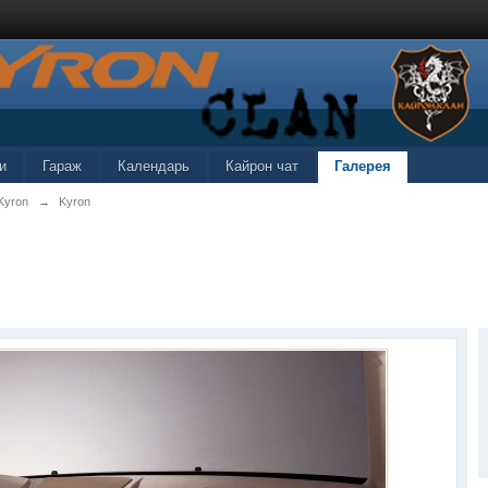
и
Гараж
Календарь
Кайрон чат
Галерея
Kyron
→
Kyron