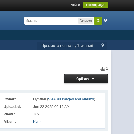
Войти
Регистрация
Галерея
Просмотр новых публикаций
1
Options
Owner:
Нурлан (
View all images and albums
)
Uploaded:
Jun 22 2025 05:15 AM
Views:
169
Album:
Kyron