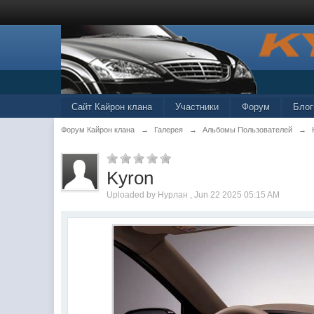
Сайт Кайрон клана
Участники
Форум
Блог
Форум Кайрон клана
→
Галерея
→
Альбомы Пользователей
→
Kyron
Uploaded by Нурлан , Jun 22 2025 05:15 AM