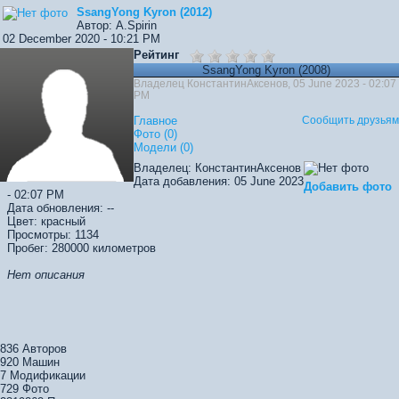
SsangYong Kyron (2012)
Автор: A.Spirin
02 December 2020 - 10:21 PM
Рейтинг
SsangYong Kyron (2008)
Владелец КонстантинАксенов, 05 June 2023 - 02:07
PM
Главное
Сообщить друзьям
Фото (0)
Модели (0)
Владелец:
КонстантинАксенов
Дата добавления:
05 June 2023
Добавить фото
- 02:07 PM
Дата обновления:
--
Цвет:
красный
Просмотры:
1134
Пробег:
280000 километров
Нет описания
836
Авторов
920
Машин
7
Модификации
729
Фото