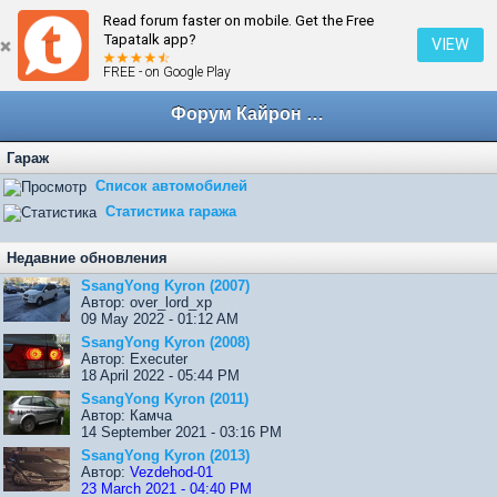
Read forum faster on mobile. Get the Free
← Просмотр Гаража
Tapatalk app?
VIEW
FREE - on Google Play
Форум Кайрон клана
Гараж
Список автомобилей
Статистика гаража
Недавние обновления
SsangYong Kyron (2007)
Автор: over_lord_xp
09 May 2022 - 01:12 AM
SsangYong Kyron (2008)
Автор: Executer
18 April 2022 - 05:44 PM
SsangYong Kyron (2011)
Автор: Камча
14 September 2021 - 03:16 PM
SsangYong Kyron (2013)
Автор:
Vezdehod-01
23 March 2021 - 04:40 PM