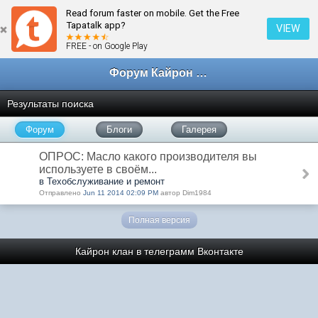
Read forum faster on mobile. Get the Free
Tapatalk app?
VIEW
FREE - on Google Play
Форум Кайрон клана
Результаты поиска
Форум
Блоги
Галерея
ОПРОС: Масло какого производителя вы
используете в своём...
в Техобслуживание и ремонт
Отправлено
Jun 11 2014 02:09 PM
автор Dim1984
Полная версия
Кайрон клан в телеграмм
Вконтакте