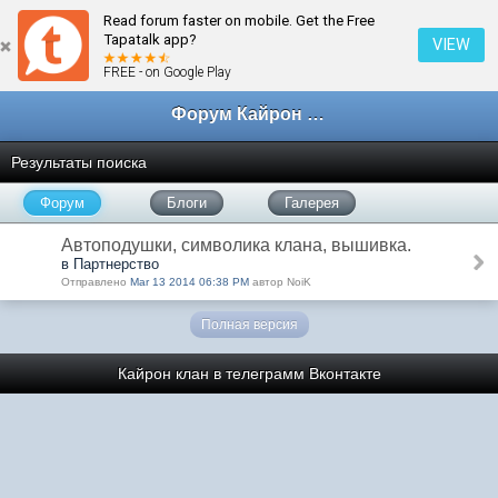
Read forum faster on mobile. Get the Free
Tapatalk app?
VIEW
FREE - on Google Play
Форум Кайрон клана
Результаты поиска
Форум
Блоги
Галерея
Автоподушки, символика клана, вышивка.
в Партнерство
Отправлено
Mar 13 2014 06:38 PM
автор NoiK
Полная версия
Кайрон клан в телеграмм
Вконтакте