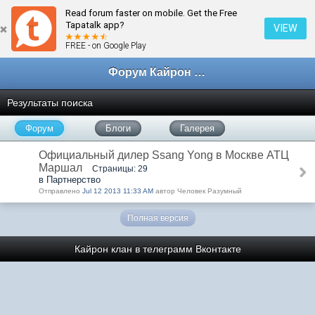
Read forum faster on mobile. Get the Free
Tapatalk app?
VIEW
FREE - on Google Play
Форум Кайрон клана
Результаты поиска
Форум
Блоги
Галерея
Официальный дилер Ssang Yong в Москве АТЦ
Маршал
Страницы: 29
в Партнерство
Отправлено
Jul 12 2013 11:33 AM
автор Человек Разумный
Полная версия
Кайрон клан в телеграмм
Вконтакте