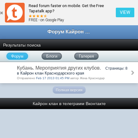
Read forum faster on mobile. Get the Free
Tapatalk app?
VIEW
FREE - on Google Play
Форум Кайрон клана
Результаты поиска
Форум
Блоги
Галерея
Кубань. Мероприятия других клубов.
Страницы: 8
в Кайрон клан Краснодарского края
Отправлено
Feb 17 2013 01:45 PM
автор Жека Краснодар
Полная версия
Кайрон клан в телеграмм
Вконтакте