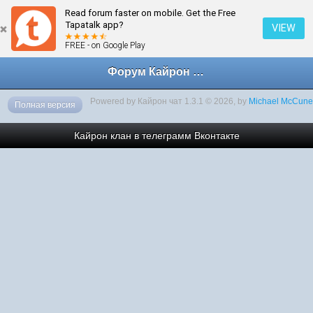
Read forum faster on mobile. Get the Free
← На главную
Tapatalk app?
VIEW
FREE - on Google Play
Форум Кайрон клана
Powered by Кайрон чат 1.3.1 © 2026, by
Michael McCune
Полная версия
Кайрон клан в телеграмм
Вконтакте