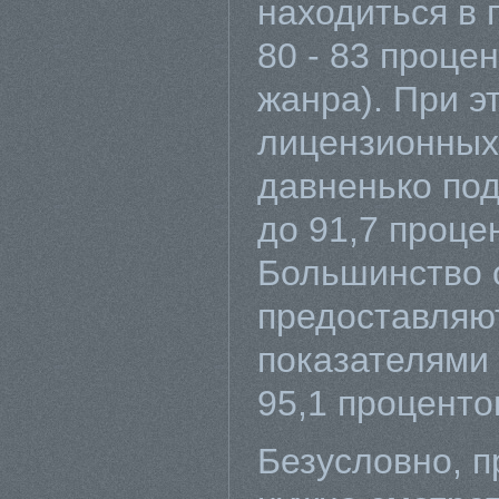
находиться в 
80 - 83 процен
жанра). При э
лицензионных
давненько под
до 91,7 проце
Большинство 
предоставляют
показателями
95,1 проценто
Безусловно, п