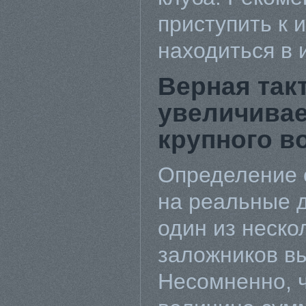
приступить к 
находиться в 
Верная так
увеличивае
крупного в
Определение 
на реальные 
один из неско
заложников в
Несомненно, 