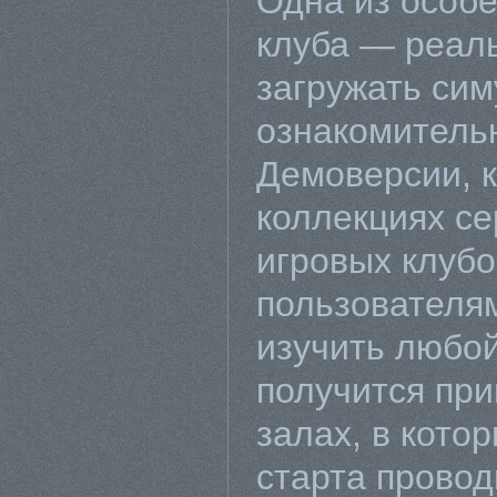
Одна из особе
клуба — реал
загружать сим
ознакомитель
Демоверсии, 
коллекциях с
игровых клубо
пользователя
изучить любой
получится пр
залах, в кото
старта провод