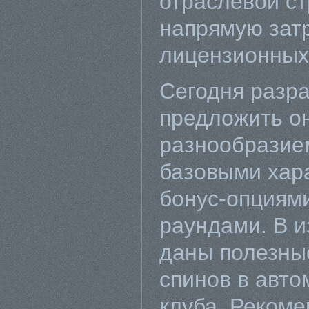
отраслевой ст
напрямую зат
лицензионных 
Сегодня разра
предложить о
разнообразие
базовыми хар
бонус-опциям
раундами. В и
даны полезные
спинов в авто
клуба. Рекоме