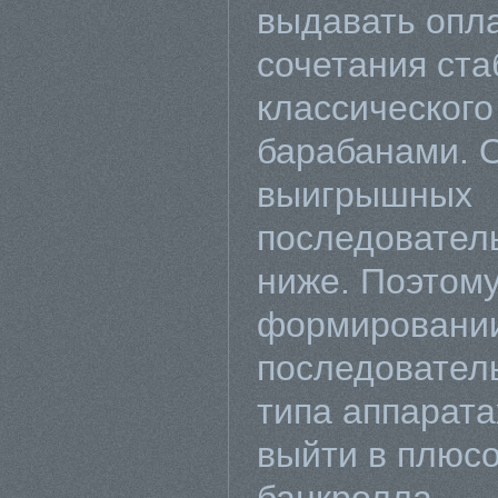
выдавать опл
сочетания ста
классического
барабанами. 
выигрышных
последовател
ниже. Поэтому
формировании
последовател
типа аппарата
выйти в плюс