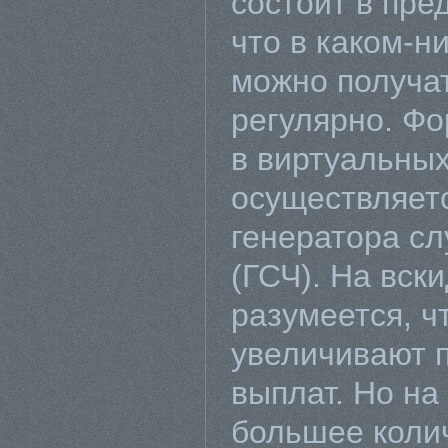
состоит в пре
что в каком-н
можно получа
регулярно. Ф
в виртуальны
осуществляет
генератора с
(ГСЧ). На вски
разумеется, ч
увеличивают 
выплат. Но на
большее коли