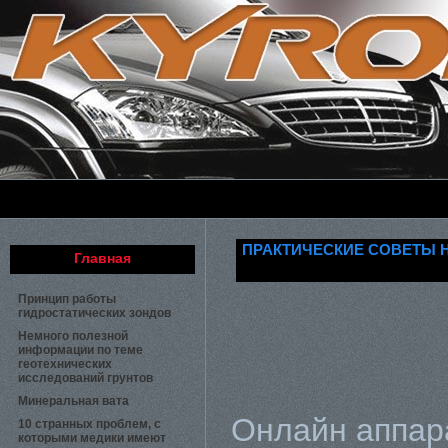
ПРАКТИЧЕСКИЕ СОВЕТЫ 
Главная
Принцип работы
гидростатических зондов
Немного полезной
информации по теме
геотехнических
исследований грунтов
Минеральная вата
Онлайн аппар
10 странных проблем, с
которыми медики имеют