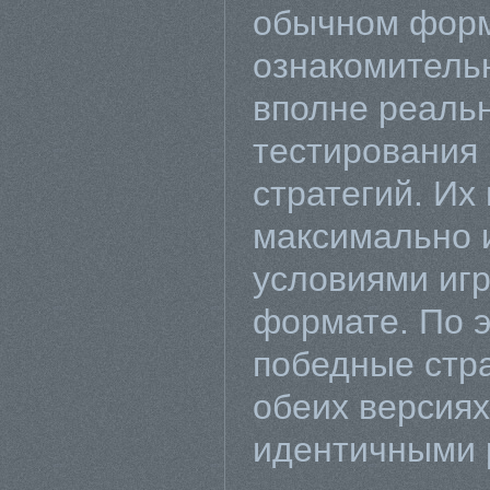
обычном форм
ознакомитель
вполне реальн
тестирования
стратегий. Их
максимально 
условиями иг
формате. По 
победные стра
обеих версиях
идентичными 