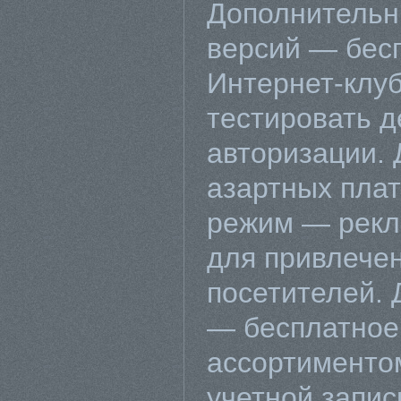
Дополнительн
версий — бес
Интернет-клу
тестировать д
авторизации.
азартных пла
режим — рекл
для привлече
посетителей. 
— бесплатное
ассортименто
учетной запис