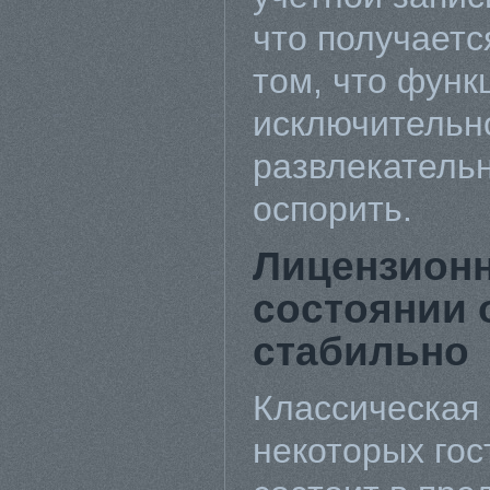
что получаетс
том, что фун
исключительн
развлекатель
оспорить.
Лицензионн
состоянии 
стабильно
Классическая
некоторых гос