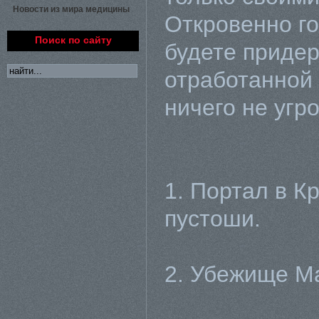
Новости из мира медицины
Откровенно го
Поиск по сайту
будете приде
отработанной 
ничего не угро
1. Портал в К
пустоши.
2. Убежище М