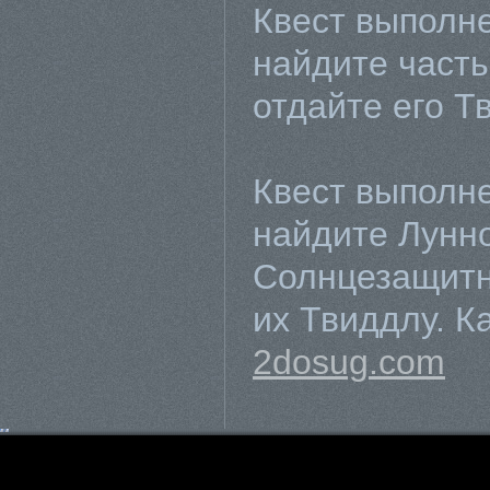
Квест выполне
найдите часть
отдайте его Т
Квест выполне
найдите Лунно
Солнцезащитн
их Твиддлу. К
2dosug.com