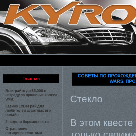
СОВЕТЫ ПО ПРОХОЖДЕН
Главная
WARS. ПРО
Выиграйте до $5,000 в
награду за вращение колеса
Стекло
Winz
Казино 1xBet рай для
любителей азартных игр
онлайн
В этом квесте
2 неделя беременности
Отравление
только своими
антидепрессантами