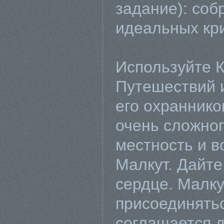
задание): соб
идеальных кр
Используйте 
Путешествий и
его охраннико
очень сложно
местность и в
Малкут. Дайте
сердце. Малку
присоединятьс
соглашается д