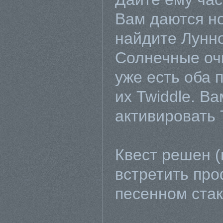
Вам даются н
найдите Лунно
Солнечные очк
уже есть оба 
их Twiddle. Ва
активировать T
Квест решен (
встретить пр
песенном ста