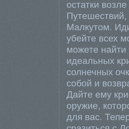
остатки возле
Путешествий,
Малкутом. Иди
убейте всех м
можете найти
идеальных кр
солнечных очк
собой и возвр
Дайте ему кр
оружие, котор
для вас. Тепе
сразиться с Л