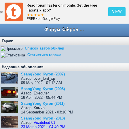
Read forum faster on mobile. Get the Free
← Просмотр Гаража
Tapatalk app?
VIEW
FREE - on Google Play
Форум Кайрон клана
Гараж
Список автомобилей
Статистика гаража
Недавние обновления
SsangYong Kyron (2007)
Автор: over_lord_xp
09 May 2022 - 01:12 AM
SsangYong Kyron (2008)
Автор: Executer
18 April 2022 - 05:44 PM
SsangYong Kyron (2011)
Автор: Камча
14 September 2021 - 03:16 PM
SsangYong Kyron (2013)
Автор:
Vezdehod-01
23 March 2021 - 04:40 PM