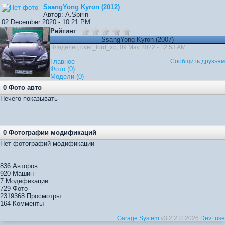
SsangYong Kyron (2012)
Автор: A.Spirin
02 December 2020 - 10:21 PM
Рейтинг
SsangYong Kyron (2007)
Владелец over_lord_xp, 09 May 2022 - 12:53 AM
Главное
Сообщить друзьям
Фото (0)
Модели (0)
0 Фото авто
Нечего показывать
0 Фотографии модификаций
Нет фотографий модификации
836
Авторов
920
Машин
7
Модификации
729
Фото
2319368
Просмотры
164
Комменты
Garage System
v3.2.2 © 2026
DevFuse