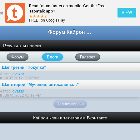
Read forum faster on mobile. Get the Free
Tapatalk app?
VIEW
FREE - on Google Play
Форум Кайрон клана
Результаты поиска
Форум
Блоги
Галерея
Шаг третий "Покупка"
Автор:
qvazar
в Jul 07 2012 11:57 AM
Шаг второй "Мучения, автосалоны..."
Автор:
qvazar
в Jun 05 2012 01:19 PM
Полная версия
Кайрон клан в телеграмм
Вконтакте