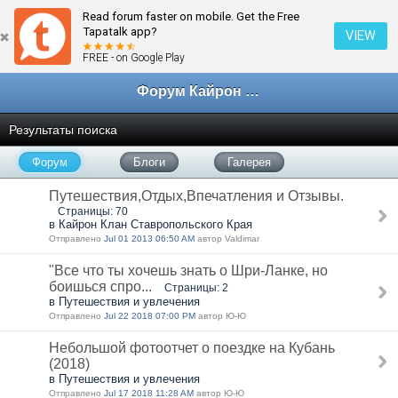
Read forum faster on mobile. Get the Free
Tapatalk app?
VIEW
FREE - on Google Play
Форум Кайрон клана
Результаты поиска
Форум
Блоги
Галерея
Путешествия,Отдых,Впечатления и Отзывы.
Страницы: 70
в Кайрон Клан Ставропольского Края
Отправлено
Jul 01 2013 06:50 AM
автор Valdimar
"Все что ты хочешь знать о Шри-Ланке, но
боишься спро...
Страницы: 2
в Путешествия и увлечения
Отправлено
Jul 22 2018 07:00 PM
автор Ю-Ю
Небольшой фотоотчет о поездке на Кубань
(2018)
в Путешествия и увлечения
Отправлено
Jul 17 2018 11:28 AM
автор Ю-Ю