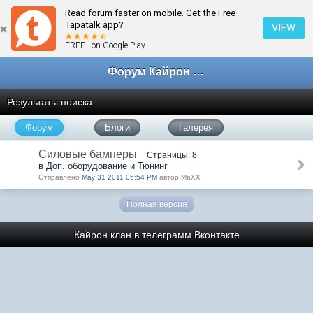
Read forum faster on mobile. Get the Free
Tapatalk app?
VIEW
FREE - on Google Play
Форум Кайрон клана
Результаты поиска
Форум
Блоги
Галерея
Силовые бамперы
Страницы: 8
в Доп. оборудование и Тюнинг
Отправлено
May 31 2011 05:54 PM
автор МаХХ
Полная версия
Кайрон клан в телеграмм
Вконтакте