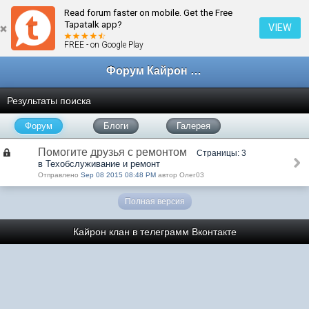
Read forum faster on mobile. Get the Free
Tapatalk app?
VIEW
FREE - on Google Play
Форум Кайрон клана
Результаты поиска
Форум
Блоги
Галерея
Помогите друзья с ремонтом
Страницы: 3
в Техобслуживание и ремонт
Отправлено
Sep 08 2015 08:48 PM
автор Олег03
Полная версия
Кайрон клан в телеграмм
Вконтакте