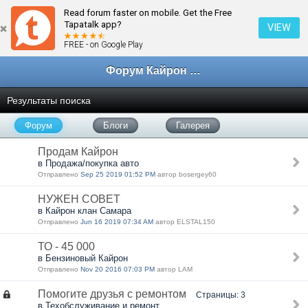
Read forum faster on mobile. Get the Free
Tapatalk app?
VIEW
FREE - on Google Play
Форум Кайрон клана
Результаты поиска
Форум
Блоги
Галерея
Продам Кайрон
в Продажа/покупка авто
Отправлено
Sep 25 2019 01:52 PM
автор bosergey60
НУЖЕН СОВЕТ
в Кайрон клан Самара
Отправлено
Jun 16 2019 07:34 AM
автор ELSTAL150
ТО - 45 000
в Бензиновый Кайрон
Отправлено
Nov 20 2016 07:03 PM
автор LAM
Помогите друзья с ремонтом
Страницы: 3
в Техобслуживание и ремонт