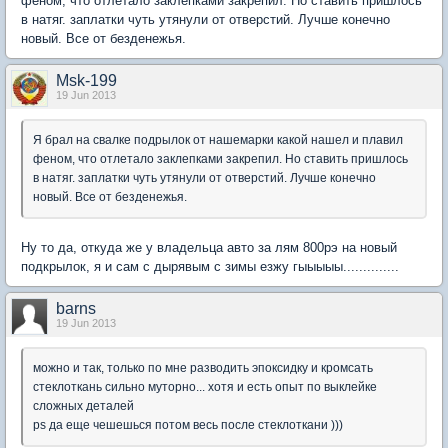
феном, что отлетало заклепками закрепил. Но ставить пришлось
в натяг. заплатки чуть утянули от отверстий. Лучше конечно
новый. Все от безденежья.
Msk-199
19 Jun 2013
Я брал на свалке подрылок от нашемарки какой нашел и плавил
феном, что отлетало заклепками закрепил. Но ставить пришлось
в натяг. заплатки чуть утянули от отверстий. Лучше конечно
новый. Все от безденежья.
Ну то да, откуда же у владельца авто за лям 800рэ на новый
подкрылок, я и сам с дырявым с зимы езжу гыыыыы..............
barns
19 Jun 2013
можно и так, только по мне разводить эпоксидку и кромсать
стеклоткань сильно муторно... хотя и есть опыт по выклейке
сложных деталей
ps да еще чешешься потом весь после стеклоткани )))