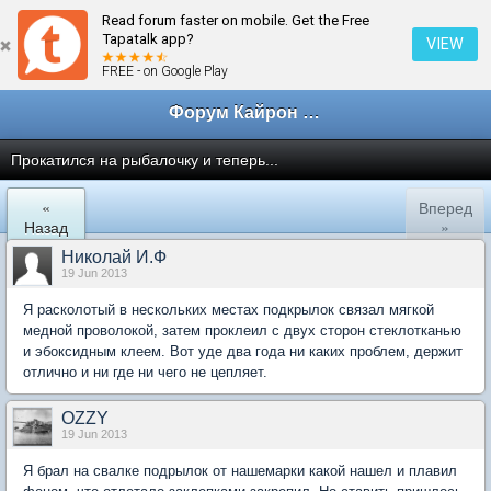
Read forum faster on mobile. Get the Free
← Техобслуживание и ремонт
Tapatalk app?
VIEW
FREE - on Google Play
Форум Кайрон клана
Прокатился на рыбалочку и теперь...
«
Вперед
Назад
»
Николай И.Ф
19 Jun 2013
Я расколотый в нескольких местах подкрылок связал мягкой
медной проволокой, затем проклеил с двух сторон стеклотканью
и эбоксидным клеем. Вот уде два года ни каких проблем, держит
отлично и ни где ни чего не цепляет.
OZZY
19 Jun 2013
Я брал на свалке подрылок от нашемарки какой нашел и плавил