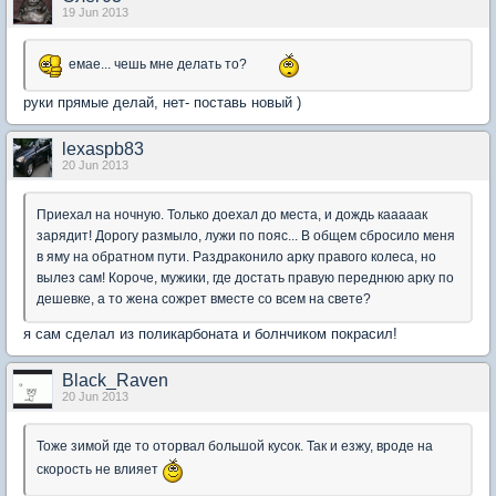
19 Jun 2013
емае... чешь мне делать то?
руки прямые делай, нет- поставь новый )
lexaspb83
20 Jun 2013
Приехал на ночную. Только доехал до места, и дождь кааааак
зарядит! Дорогу размыло, лужи по пояс... В общем сбросило меня
в яму на обратном пути. Раздраконило арку правого колеса, но
вылез сам! Короче, мужики, где достать правую переднюю арку по
дешевке, а то жена сожрет вместе со всем на свете?
я сам сделал из поликарбоната и болнчиком покрасил!
Black_Raven
20 Jun 2013
Тоже зимой где то оторвал большой кусок. Так и езжу, вроде на
скорость не влияет