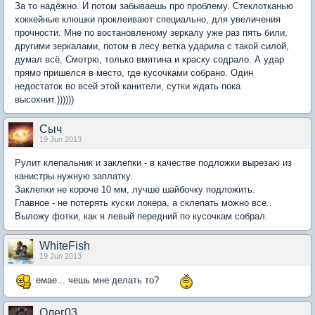
За то надёжно. И потом забываешь про проблему. Стеклотканью
хоккейные клюшки проклеивают специально, для увеличения
прочности. Мне по востановленому зеркалу уже раз пять били,
другими зеркалами, потом в лесу ветка ударила с такой силой,
думал всё. Смотрю, только вмятина и краску содрало. А удар
прямо пришелся в место, где кусочками собрано. Один
недостаток во всей этой канители, сутки ждать пока
высохнит.))))))
Сыч
19 Jun 2013
Рулит клепальник и заклепки - в качестве подложки вырезаю из
канистры нужную заплатку.
Заклепки не короче 10 мм, лучше шайбочку подложить.
Главное - не потерять куски локера, а склепать можно все..
Выложу фотки, как я левый передний по кусочкам собрал.
WhiteFish
19 Jun 2013
емае... чешь мне делать то?
Олег03