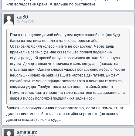
или вследствие брака. А дальше по обстановке.
au80
27 Aug 2013
При возвращении домой обнаружел шум в задней оси (как будто
банка из под пива попало в колесо) загорелся абс.
Остановился,снял колесо ничего не обнаружел. Через день
приехал на сервис где мне сказали што лопнул подшипник
ступицы задней правой полуоси, сломался датчикабс, лопнула
втулка. Дилер заявил что причина в сильном ударе (наехал на
открытый люк). Однако следов ударов обнаружено небыло (кроме
небольших коцек на баке и защите картера двигателя. Дифект
свежий тем не менее офицал заявляет что я поменял колеса со
следами удара. Требует оплаты как негарантийный ремонт.
Помогите, как найти управу на таких граматеев когда царапина на
фаре явилось поломкой подшипника задней оси
Звонок на горячую линию производителю, если не поможет, от
дилера письменный отказ в гарантийном ремонте (по закону
должны выдать) , иск в суд...
amateurz