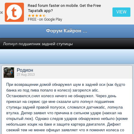
Read forum faster on mobile. Get the Free
← Консультации дилеров
Tapatalk app?
VIEW
FREE - on Google Play
Форум Кайрон клана
Лопнул подшипник задней ступицы
Родион
27 Aug 2013
При возвращении домой обнаружел шум в задней оси (как будто
банка из под пива попало в колесо) загорелся абс.
Остановился,снял колесо ничего не обнаружел. Через день
приехал на сервис где мне сказали што лопнул подшипник
ступицы задней правой полуоси, сломался датчикабс, лопнула
втулка. Дилер заявил что причина в сильном ударе (наехал на
открытый люк). Однако следов ударов обнаружено небыло (кроме
небольших коцек на баке и защите картера двигателя. Дифект
свежий тем не менее офицал заявляет что я поменял колеса со