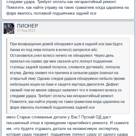
следами удара. Требует оплаты как негарантийный ремонт.
Помогите, как найти управу на таких граматеев когда царапина на
фаре явилось поломкой подшипника задней оси
ПИОНЕР
27 Aug 2013
При возвращении домой обнаружел шум в задней оси (как будто
банка из под пива попало в колесо) загорелся абс.
Остановился,снял колесо ничего не обнаружел. Через день
приехал на сервис где мне сказали што лопнул подшипник
ступицы задней правой полуоси, сломался датчикабс, лопнула
втулка. Дилер заявил что причина в сильном ударе (наехал на
открытый люк). Однако следов ударов обнаружено небыло (кроме
небольших коцек на баке и защите картера двигателя. Дифект
свежий тем не менее офицал заявляет что я поменял колеса со
следами удара. Требует оплаты как негарантийный ремонт.
Помогите, как найти управу на таких граматеев когда царапина на
фаре явилось поломкой подшипника задней оси
имхо Старые сломанные детали у Вас? Пускай ОД даст
письменный отказ в проведении гарантийного ремонта. И скажите
им, что будете отдавать детали на независимую экспертизу,
которая сразу покажет: подшипник лопнул сразу от одного удара