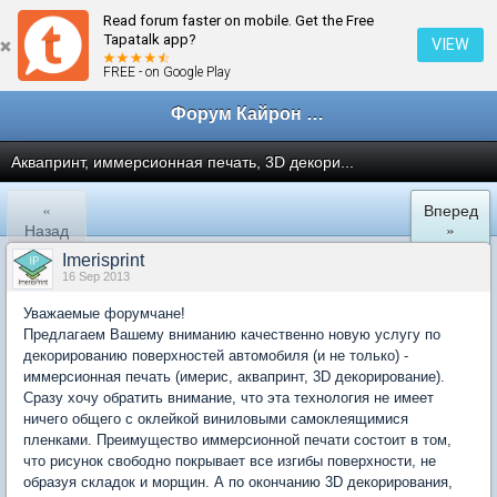
Read forum faster on mobile. Get the Free
← Партнерство
Tapatalk app?
VIEW
FREE - on Google Play
Форум Кайрон клана
Аквапринт, иммерсионная печать, 3D декори...
«
Вперед
Назад
»
Imerisprint
16 Sep 2013
Уважаемые форумчане!
Предлагаем Вашему вниманию качественно новую услугу по
декорированию поверхностей автомобиля (и не только) -
иммерсионная печать (имерис, аквапринт, 3D декорирование).
Сразу хочу обратить внимание, что эта технология не имеет
ничего общего с оклейкой виниловыми самоклеящимися
пленками. Преимущество иммерсионной печати состоит в том,
что рисунок свободно покрывает все изгибы поверхности, не
образуя складок и морщин. А по окончанию 3D декорирования,