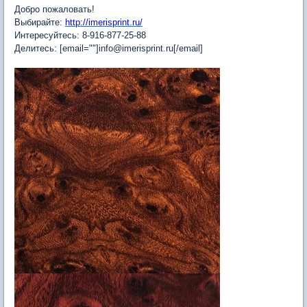
Добро пожаловать!
Выбирайте:
http://imerisprint.ru/
Интересуйтесь: 8-916-877-25-88
Делитесь: [email=""]info@imerisprint.ru[/email]