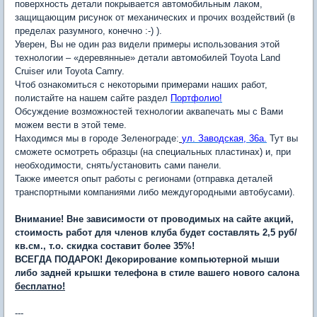
поверхность детали покрывается автомобильным лаком,
защищающим рисунок от механических и прочих воздействий (в
пределах разумного, конечно :-) ).
Уверен, Вы не один раз видели примеры использования этой
технологии – «деревянные» детали автомобилей Toyota Land
Cruiser или Toyota Camry.
Чтоб ознакомиться с некоторыми примерами наших работ,
полистайте на нашем сайте раздел
Портфолио!
Обсуждение возможностей технологии аквапечать мы с Вами
можем вести в этой теме.
Находимся мы в городе Зеленограде:
ул. Заводская, 36а.
Тут вы
сможете осмотреть образцы (на специальных пластинах) и, при
необходимости, снять/установить сами панели.
Также имеется опыт работы с регионами (отправка деталей
транспортными компаниями либо междугородными автобусами).
Внимание! Вне зависимости от проводимых на сайте акций,
стоимость работ для членов клуба будет составлять 2,5 руб/
кв.см., т.о. скидка составит более 35%!
ВСЕГДА ПОДАРОК! Декорирование компьютерной мыши
либо задней крышки телефона в стиле вашего нового салона
бесплатно!
---