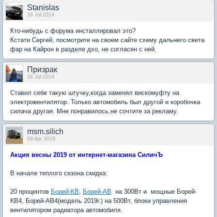
Stanislas
16 Jul 2014
Кто-нибудь с форума инсталлировал это?
Кстати Сергей, посмотрите на своем сайте схему дальнего света
фар на Кайрон в разделе дхо, не согласен с ней.
Призрак
16 Jul 2014
Ставил себе такую штучку,когда заменял вискомуфту на
электровентилятор. Только автомобиль был другой и коробочка
силача другая. Мне понравилось,не сочтите за рекламу.
msm.silich
09 Apr 2019
Акция весны 2019 от интернет-магазина СиличЪ
В начале теплого сезона скидка:
20 процентов
Борей-КВ
,
Борей-АВ
на 300Вт и мощные Борей-
КВ4, Борей-АВ4(модель 2019г.) на 500Вт, блоки управления
вентилятором радиатора автомобиля.