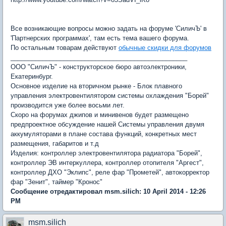
Все возникающие вопросы можно задать на форуме 'СиличЪ' в
'Партнерских программах', там есть тема вашего форума.
По остальным товарам действуют
обычные скидки для форумов
__________________________________________________
ООО "СиличЪ" - конструкторское бюро автоэлектроники,
Екатеринбург.
Основное изделие на вторичном рынке - Блок плавного
управления электровентилятором системы охлаждения "Борей"
производится уже более восьми лет.
Скоро на форумах джипов и минивенов будет размещено
предпроектное обсуждение нашей Системы управления двумя
аккумуляторами в плане состава функций, конкретных мест
размещения, габаритов и т.д
Изделия: контроллер электровентилятора радиатора "Борей",
контроллер ЭВ интеркуллера, контроллер отопителя "Аргест",
контроллер ДХО "Эклипс", реле фар "Прометей", автокорректор
фар "Зенит", таймер "Кронос"
Сообщение отредактировал msm.silich: 10 April 2014 - 12:26
PM
msm.silich