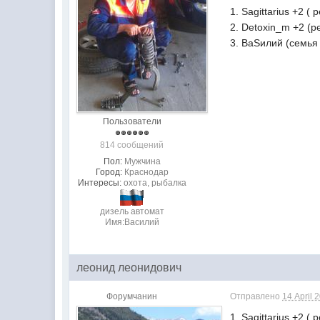
1. Sagittarius +2 (
2. Detoxin_m +2 (р
3. ВаSилий (семья
Пользователи
814 сообщений
Пол:
Мужчина
Город:
Краснодар
Интересы:
охота, рыбалка
дизель автомат
Имя:Василий
леонид леонидович
Форумчанин
Отправлено
14 April 
1. Sagittarius +2 (