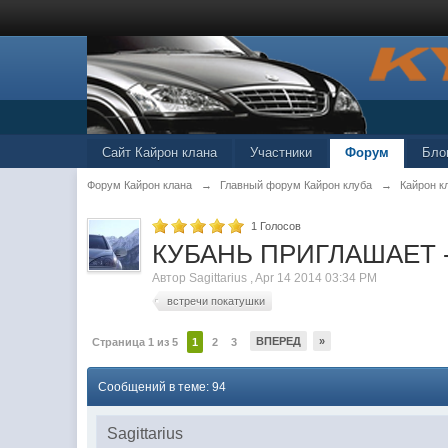
Сайт Кайрон клана
Участники
Форум
Бло
Форум Кайрон клана
→
Главный форум Кайрон клуба
→
Кайрон к
1
Голосов
КУБАНЬ ПРИГЛАШАЕТ -
Автор
Sagittarius
,
Apr 14 2014 03:34 PM
встречи покатушки
ВПЕРЕД
»
Страница 1 из 5
1
2
3
Сообщений в теме: 94
Sagittarius