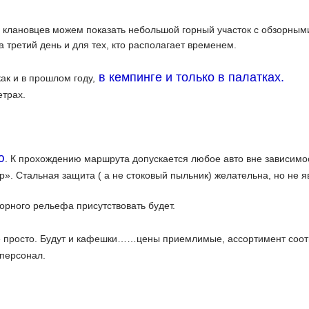
 клановцев можем показать небольшой горный участок с обзорным
а третий день и для тех, кто располагает временем.
в кемпинге и только в палатках.
как и в прошлом году,
етрах.
ю
. К прохождению маршрута допускается любое авто вне зависимос
р». Стальная защита ( а не стоковый пыльник) желательна, но не
горного рельефа присутствовать будет.
ё просто. Будут и кафешки……цены приемлимые, ассортимент соотв
персонал.