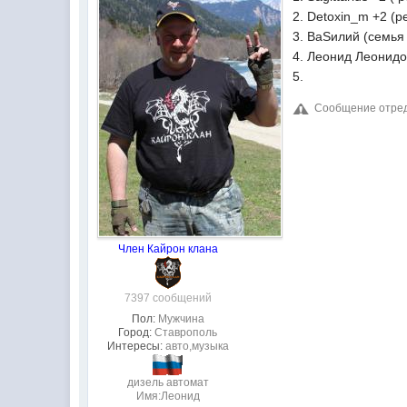
2. Detoxin_m +2 (р
3. ВаSилий (семья
4. Леонид Леонидо
5.
Сообщение отредак
Член Кайрон клана
7397 сообщений
Пол:
Мужчина
Город:
Ставрополь
Интересы:
авто,музыка
дизель автомат
Имя:Леонид