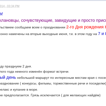
2014 - 03:34 PM
а!
клановцы, сочувствующие, завидущие и просто при
2-го Дня рождения 
льствием сообщаем всем о праздновании
7 и
онно намечены на вторые выходные июня, т.е. в этом году на
оду празднуем 2 дня.
лого года немного изменён формат встречи.
вый день
небольшой маршрут по интересным местам края с пос
разднование ( конкурсы, фильмы, торжественные речи и посиделки
елакс и купание в море.
е предполагается. Грязь исключается ( для желающих найдём)