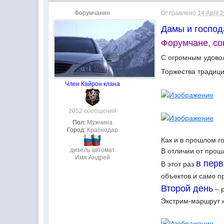
Форумчанин
Отправлено
14 April 
Дамы и господ
Форумчане, со
С огромным удово
Торжества традици
Член Кайрон клана
2052 сообщений
Пол:
Мужчина
Город:
Краснодар
Как и в прошлом г
дизель автомат
В отличии от прош
Имя:Андрей
в пер
В этот раз
объектов и само п
Второй день
– р
Экстрим-маршрут н