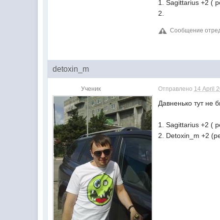
1. Sagittarius +2 (
2.
Сообщение отредак
detoxin_m
Ученик
Отправлено
14 April 
Давненько тут не б
1. Sagittarius +2 (
2. Detoxin_m +2 (р