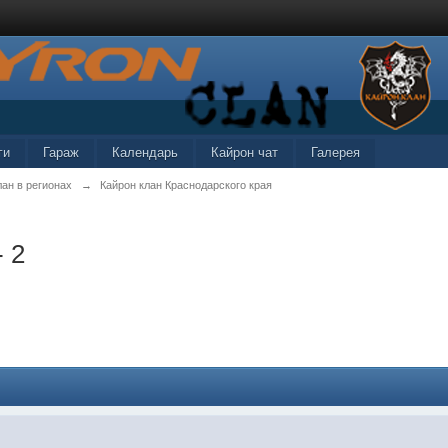
ги
Гараж
Календарь
Кайрон чат
Галерея
лан в регионах
→
Кайрон клан Краснодарского края
 2