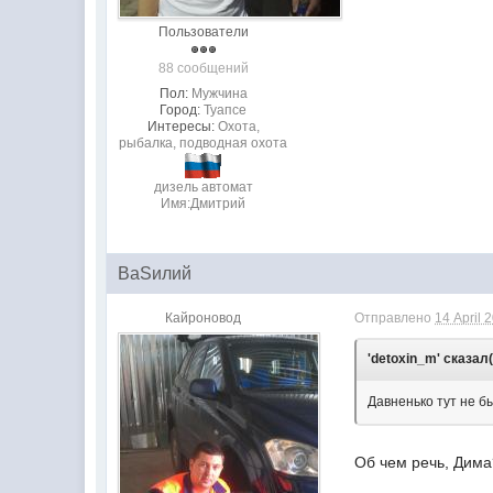
Пользователи
88 сообщений
Пол:
Мужчина
Город:
Туапсе
Интересы:
Охота,
рыбалка, подводная охота
дизель автомат
Имя:Дмитрий
ВаSилий
Кайроновод
Отправлено
14 April 
'detoxin_m' сказал(
Давненько тут не бы
Об чем речь, Дима