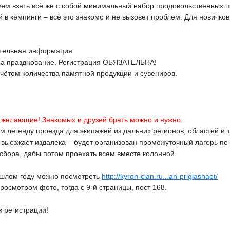
ем взять всё же с собой минимальный набор продовольственных про
й в кемпинги – всё это знакомо и не вызовет проблем. Для новичко
.
ительная информация.
на празднование. Регистрация ОБЯЗАТЕЛЬНА!
счётом количества памятной продукции и сувениров.
 желающие! Знакомых и друзей брать можно и нужно.
м легенду проезда для экипажей из дальних регионов, областей и т
то выезжает издалека – будет организован промежуточный лагерь по
сбора, дабы потом проехать всем вместе колонной.
ошлом году можно посмотреть
http://kyron-clan.ru...an-priglashaet/
росмотром фото, тогда с 9-й страницы, пост 168.
к регистрации!