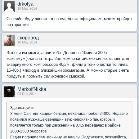
drkolya
18 May 2014
Спасибо, буду звонить в понедельник официалам, может пройдет
по гарантии.
скоровод
18 May 2014
Вынеси им мозги, а они тебе. Делов на 10мин.и 300р
максимум(клапана тетра 2шт.можно китайские синие, шланг для
аквариумного компрессора 40р/м, фильтр тонк очистки топлива
15-40р.) +поход в ближайший зоомагазин. А можно старые снять
продуть и промыть силиконовой смазкой.
MarkoffNikita
09 Dec 2014
Здравствуйте!
У меня Санг енг Кайрон бензин, механика, пробег 24000. Недавно
появился жужжаще-звенящий звук непонятно где, который
появляется только при движении на 3,4,5 передачах в районе
2000-2500 оборотов.
Ездил к официалам, причину не нашли. Подскажите, пожалуйста,