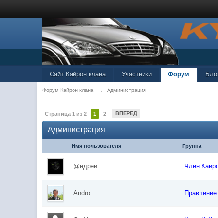
Сайт Кайрон клана
Участники
Форум
Бло
Форум Кайрон клана
→
Администрация
ВПЕРЕД
Страница 1 из 2
1
2
Администрация
Имя пользователя
Группа
@ндрей
Член Кайр
Andro
Правление