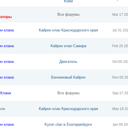
Коми
Все форумы
Mar 17 2
раторы
он клана
Кайрон клан Краснодарского края
Jul 31 20
он клана
Кайрон клан Самара
Feb 25 2
он клана
Двигатель
Oct 05 20
он клана
Бензиновый Кайрон
Nov 05 2
 Клана
Все форумы
Sep 27 2
ели
Кайрон клан Краснодарского края
May 18 2
он клана
Kyron clan в Екатеринбурге
Jan 06 2