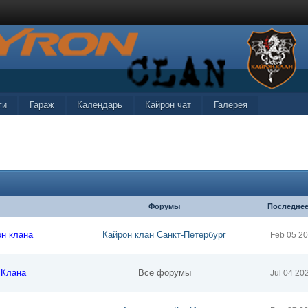
ги
Гараж
Календарь
Кайрон чат
Галерея
Форумы
Последнее
он клана
Кайрон клан Санкт-Петербург
Feb 05 2
 Клана
Все форумы
Jul 04 20