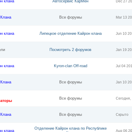
он клана
Автосервис КарМен
Dec 27 2
 Клана
Все форумы
Mar 13 2
он клана
Липецкое отделение Кайрон клана
Jun 10 2
ели
Посмотреть 2 форумов
Jan 19 20
он клана
Kyron-clan Off-road
Jul 04 20
 Клана
Все форумы
Jan 10 2
Все форумы
Сегодня,
раторы
 Клана
Все форумы
Скрыто
Отделение Кайрон клана по Республике
он клана
Aug 06 2