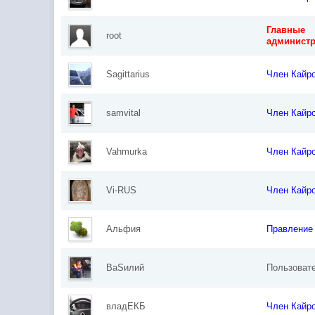
Главные
root
админист
Sagittarius
Член Кайр
samvital
Член Кайр
Vahmurka
Член Кайр
Vi-RUS
Член Кайр
Альфия
Правление
ВаSилий
Пользоват
владЕКБ
Член Кайр