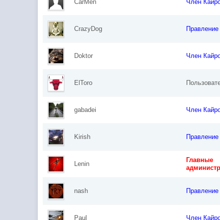
CarMen
Член Кайр
CrazyDog
Правление
Doktor
Член Кайр
ElToro
Пользоват
gabadei
Член Кайр
Kirish
Правление
Главные
Lenin
админист
nash
Правление
Paul
Член Кайр