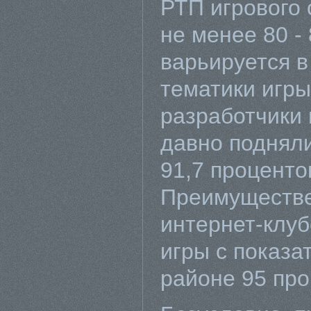
РТП игрового 
не менее 80 -
варьируется в
тематики игры
разработчики
давно подняли
91,7 проценто
Преимуществе
интернет-клу
игры с показа
районе 95 про