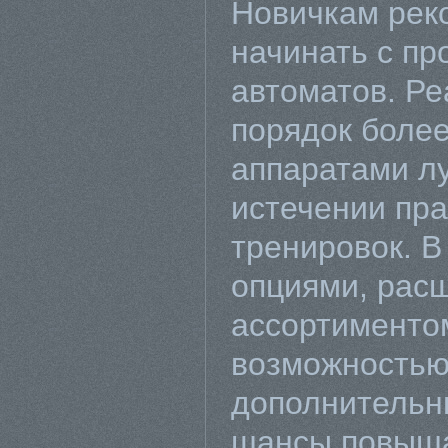
Новичкам рек
начинать с пр
автоматов. Ре
порядок боле
аппаратами лу
истечении пра
тренировок. В 
опциями, рас
ассортиментом
возможностью 
дополнитель
шансы повыш