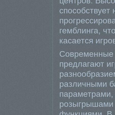
центров. Высо
способствует
прогрессиров
гемблинга, чт
касается игро
Современные 
предлагают иг
разнообразие
различными б
параметрами,
розыгрышами 
функциями. В