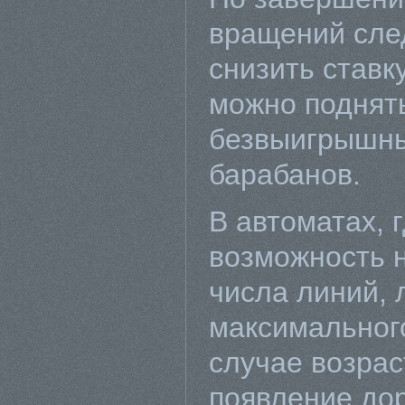
вращений сле
снизить ставк
можно поднять
безвыигрышны
барабанов.
В автоматах, 
возможность 
числа линий, 
максимального
случае возрас
появление до