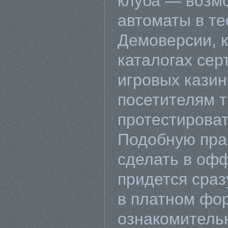
клуба — возм
автоматы в т
Демоверсии, 
каталогах се
игровых казин
посетителям 
протестироват
Подобную пра
сделать в офф
придется сраз
в платном фор
ознакомитель