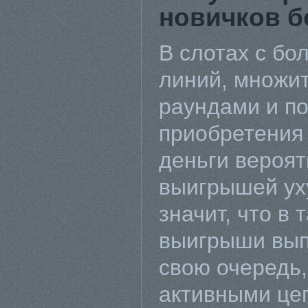
новичков 
В слотах с б
линий, множи
раундами и п
приобретения
деньги вероя
выигрышей ух
значит, что в 
выигрыши вып
свою очередь,
активными це