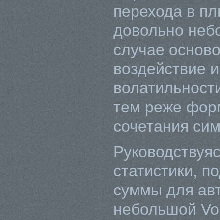
перехода в пл
довольно неб
случае основ
воздействие и
волатильности
тем реже фор
сочетания сим
Руководствуя
статистики, п
суммы для ав
небольшой Vola