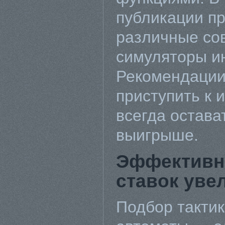
публикации п
различные сов
симуляторы ин
Рекомендации
приступить к 
всегда остава
выигрыше.
Эффективна
ставок уве
Подбор тактик