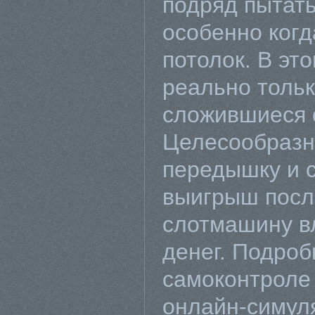
подряд пытать
особенно когд
потолок. В эт
реально тольк
сложившиеся 
Целесообразн
передышку и 
выигрыш после
слотмашину в
денег. Подро
самоконтроле 
онлайн-симул