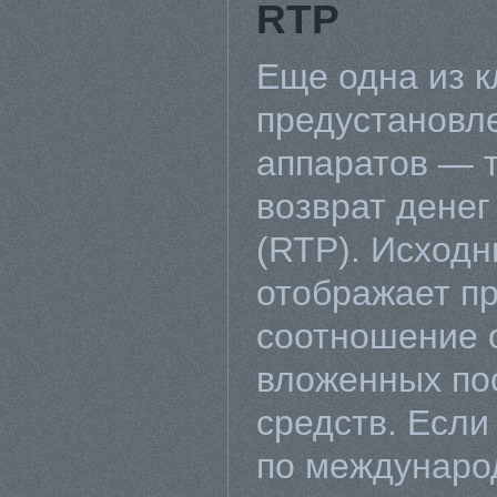
RTP
Еще одна из 
предустановл
аппаратов — 
возврат денег
(RTP). Исходн
отображает п
соотношение 
вложенных по
средств. Если
по междунаро