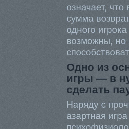
означает, что
сумма возврат
одного игрока
возможны, но
способствоват
Одно из ос
игры — в н
сделать па
Наряду с про
азартная игра
психофизиоло