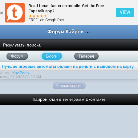
Read forum faster on mobile. Get the Free
Tapatalk app?
VIEW
FREE - on Google Play
Форум Кайрон клана
Результаты поиска
Форум
Блоги
Галерея
Лучшие игровые автоматы онлайн на деньги с выводом на карту.
Автор:
KaziPerez
в Aug 07 2023 08:39 AM
Полная версия
Кайрон клан в телеграмм
Вконтакте