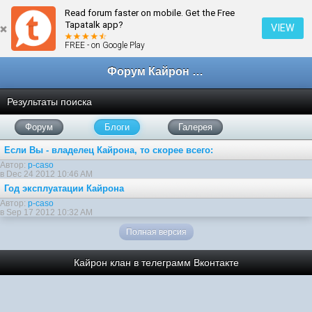
Read forum faster on mobile. Get the Free
Tapatalk app?
VIEW
FREE - on Google Play
Форум Кайрон клана
Результаты поиска
Форум
Блоги
Галерея
Если Вы - владелец Кайрона, то скорее всего:
Автор:
p-caso
в Dec 24 2012 10:46 AM
Год эксплуатации Кайрона
Автор:
p-caso
в Sep 17 2012 10:32 AM
Полная версия
Кайрон клан в телеграмм
Вконтакте