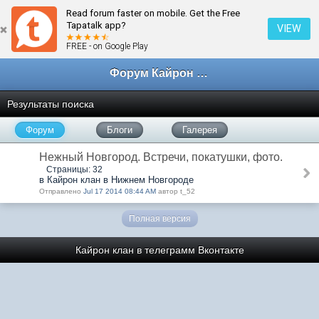
Read forum faster on mobile. Get the Free
Tapatalk app?
VIEW
FREE - on Google Play
Форум Кайрон клана
Результаты поиска
Форум
Блоги
Галерея
Нежный Новгород. Встречи, покатушки, фото.
Страницы: 32
в Кайрон клан в Нижнем Новгороде
Отправлено
Jul 17 2014 08:44 AM
автор t_52
Полная версия
Кайрон клан в телеграмм
Вконтакте