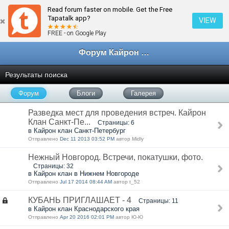
Read forum faster on mobile. Get the Free
Tapatalk app?
VIEW
FREE - on Google Play
Форум Кайрон клана
Результаты поиска
Форум
Блоги
Галерея
Разведка мест для проведения встреч. Кайрон
Клан Санкт-Пе...
Страницы: 6
в Кайрон клан Санкт-Петербург
Отправлено
Dec 11 2013 03:52 PM
автор Midly
Нежный Новгород. Встречи, покатушки, фото.
Страницы: 32
в Кайрон клан в Нижнем Новгороде
Отправлено
Jul 17 2014 08:44 AM
автор t_52
КУБАНЬ ПРИГЛАШАЕТ - 4
Страницы: 11
в Кайрон клан Краснодарского края
Отправлено
Apr 20 2016 02:01 PM
автор Ю-Ю