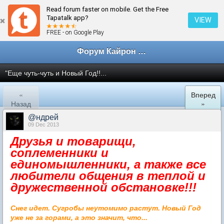
Read forum faster on mobile. Get the Free
← Кайрон клан Санкт-Петербург
Tapatalk app?
VIEW
FREE - on Google Play
Форум Кайрон клана
"Еще чуть-чуть и Новый Год!!...
«
Вперед
Назад
»
@ндрей
09 Dec 2013
Друзья и товарищи,
соплеменники и
единомышленники, а также все
любители общения в теплой и
дружественной обстановке!!!
Снег идет. Сугробы неутомимо растут. Новый Год
уже не за горами, а это значит, что...