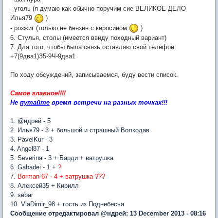
- уголь (я думаю как обычно поручим сие ВЕЛИКОЕ ДЕЛО
Илья79
)
- розжиг (только не бензин с керосином
)
6. Стулья, столы (имеется ввиду походный вариант)
7.
Для того, чтобы была связь оставляю свой телефон:
+7(9два1)З5-9Ч-9два1
По ходу обсуждений, записываемся, буду вести список.
Самое главное!!!!
Не
путайте
время встречи на разных точках!!!
1. @ндрей - 5
2. Илья79 - 3 + большой и страшный Волкодав
3. PavelKur - 3
4. Angel87 - 1
5. Severina - 3 + Барди + ватрушка
6. Gabadei - 1 +
?
7.
Borman-67 - 4 + ватрушка ???
8. Алексей35 + Кирилл
9. sebar
10. VlaDimir_98 + гость из Поднебесья
Сообщение отредактировал @ндрей: 13 December 2013 - 08:16