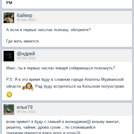
PM
байкер
09 Dec 2013
А если в первых чисслах психану, обогреете?
Где жить имеется.
@ндрей
09 Dec 2013
Макс, ты в первых числах января собираешься психануть?
P.S. Я в это время буду в славном городе Апатиты Мурманской
области
Рад буду встретиться на Кольском полуострове
илья79
09 Dec 2013
всем привет! я буду с семьей и волкодавом))) возьму мангал,
решетку, чайник, дрова сухие... по сложившейся
традиции,придется взять воду и уголь)))