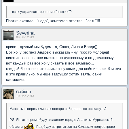
...всех устраивает решение "партии"?
Партия сказала - "надо", комсомол ответил - "есть"!!!
Severina
09 Dec 2013
привет, друзья! мы будем : я, Саша, Лина и Барди)).
Вот хочу респект Андрею высказать - ну, просто молодец!
никаких взносов, все вместе, по-душевному и по-домашнему...
вот каждый раз все хочу сказать и все забываю...
каждый берет все, что считает нужным для себя и своих близких-
и это правильно. мы еще ватрушку хотим взять. санки
сломались.
байкер
10 Dec 2013
Макс, ты в первых числах января собираешься психануть?
P.S. Я в это время буду в славном городе Апатиты Мурманской
области
Рад буду встретиться на Кольском полуострове