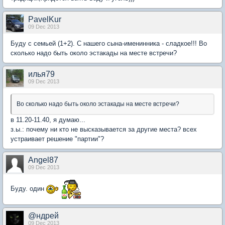
PavelKur
09 Dec 2013
Буду с семьей (1+2). С нашего сына-именинника - сладкое!!! Во
сколько надо быть около эстакады на месте встречи?
илья79
09 Dec 2013
Во сколько надо быть около эстакады на месте встречи?
в 11.20-11.40, я думаю...
з.ы.: почему ни кто не высказывается за другие места? всех
устраивает решение "партии"?
Angel87
09 Dec 2013
Буду. один
@ндрей
09 Dec 2013