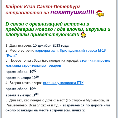
Кайрон Клан Санкт-Петербург
покатушки!!!!
отправляется на
В связи с организацией встречи в
преддверии Нового Года елочки, игрушки и
хлопушки приветствуются!!!
1. Дата встречи:
15 декабря 2013 года
2. Место встречи:
карьеры за п. Приладожский
трасса М-18
"Кола"
3. Первое точка сбора (кто поедет из города):
стоянка напротив
магазина строительных товаров
00
время сбора: 10
20
время выезда: 10
4. Вторая точка сбора:
стоянка у заправки ПТК
3
0
время сбора: 10
00
время выезда: 11
5. Для тех, кто поедет с других мест (со стороны Мурманска, из
Разметелево, Всаволожска и т.д.):
встречаемся по дороге
или
около эстакады на месте встречи (см. пункт 2)