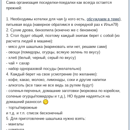
Сама организация посиделки-поедалки как всегда остается
прежней:
1. Необходимы котелки для чая (у кого есть,
обсуждаем в теме
),
питьевая вода (наверное обратимся в очередной раз к Илья79)
2. Сухие дрова, бензопила (конечно же с бензином)
3. Стол будет общий, поэтому каждый экипаж берет с собой (из
расчета людей в машине):
- мясо для шашлыка (мариновать или нет, решаем сами)
- овощи (помидоры, огурцы, всякую зелень по вкусу)
- хлеб (белый, черный, серый по вкусу)
- чай + сахар
- набор одноразовой посуды (желательно)
4. Каждый берет на свое усмотрение (по желанию):
- кофе, какао, молоко, лимонады, соки и другие напитки
- алкоголь (все таки не все ведь за рулем будут)
- соленья-перченья, домашние заготовки (морковка по корейски,
соленые огурцы/помидоры и т.д.), НО будем надеяться на
домашний разносол
- торты/пирожные
и т.д. и т.п. список бесконечный
5. Для приготовление шашлыка нужно взять:
- мангалы
- шампура