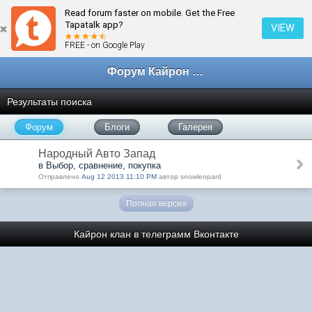
Read forum faster on mobile. Get the Free
Tapatalk app?
VIEW
FREE - on Google Play
Форум Кайрон клана
Результаты поиска
Форум
Блоги
Галерея
Народный Авто Запад
в Выбор, сравнение, покупка
Отправлено
Aug 12 2013 11:10 PM
автор snowleopard
Полная версия
Кайрон клан в телеграмм
Вконтакте