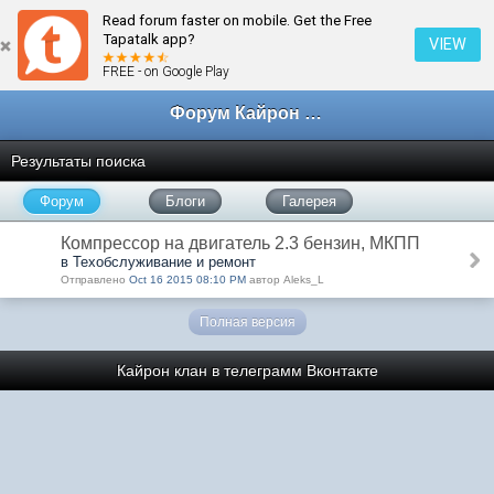
Read forum faster on mobile. Get the Free
Tapatalk app?
VIEW
FREE - on Google Play
Форум Кайрон клана
Результаты поиска
Форум
Блоги
Галерея
Компрессор на двигатель 2.3 бензин, МКПП
в Техобслуживание и ремонт
Отправлено
Oct 16 2015 08:10 PM
автор Aleks_L
Полная версия
Кайрон клан в телеграмм
Вконтакте