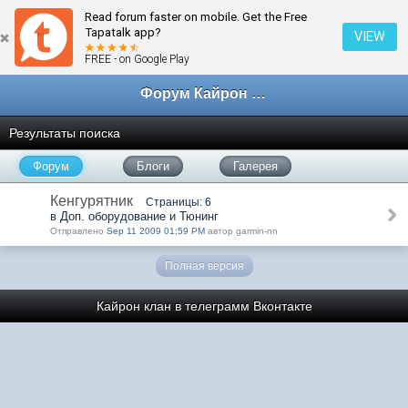
Read forum faster on mobile. Get the Free
Tapatalk app?
VIEW
FREE - on Google Play
Форум Кайрон клана
Результаты поиска
Форум
Блоги
Галерея
Кенгурятник
Страницы: 6
в Доп. оборудование и Тюнинг
Отправлено
Sep 11 2009 01:59 PM
автор garmin-nn
Полная версия
Кайрон клан в телеграмм
Вконтакте