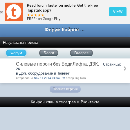
Read forum faster on mobile. Get the Free
Tapatalk app?
VIEW
FREE - on Google Play
Форум Кайрон клана
Результаты поиска
Форум
Блоги
Галерея
Силовые пороги без БодиЛифта. ДЗК.
Страницы:
26
в Доп. оборудование и Тюнинг
Отправлено
Nov 11 2014 04:54 PM
автор Big Man
Полная версия
Кайрон клан в телеграмм
Вконтакте