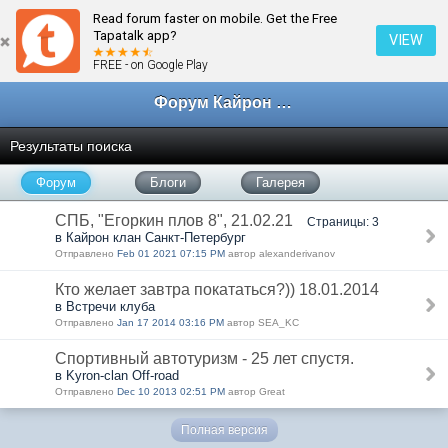
Read forum faster on mobile. Get the Free
Tapatalk app?
VIEW
FREE - on Google Play
Форум Кайрон клана
Результаты поиска
Форум
Блоги
Галерея
СПБ, "Егоркин плов 8", 21.02.21
Страницы: 3
в Кайрон клан Санкт-Петербург
Отправлено
Feb 01 2021 07:15 PM
автор alexanderivanov
Кто желает завтра покататься?)) 18.01.2014
в Встречи клуба
Отправлено
Jan 17 2014 03:16 PM
автор SEA_KC
Спортивный автотуризм - 25 лет спустя.
в Kyron-clan Off-road
Отправлено
Dec 10 2013 02:51 PM
автор Great
Полная версия