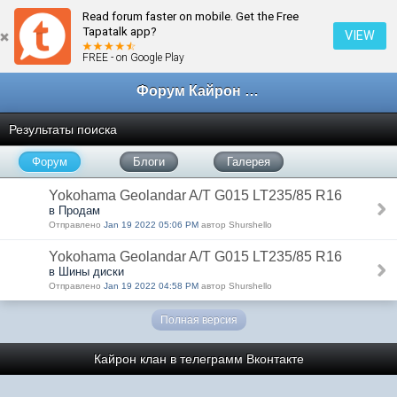
Read forum faster on mobile. Get the Free
Tapatalk app?
VIEW
FREE - on Google Play
Форум Кайрон клана
Результаты поиска
Форум
Блоги
Галерея
Yokohama Geolandar A/T G015 LT235/85 R16
в Продам
Отправлено
Jan 19 2022 05:06 PM
автор Shurshello
Yokohama Geolandar A/T G015 LT235/85 R16
в Шины диски
Отправлено
Jan 19 2022 04:58 PM
автор Shurshello
Полная версия
Кайрон клан в телеграмм
Вконтакте