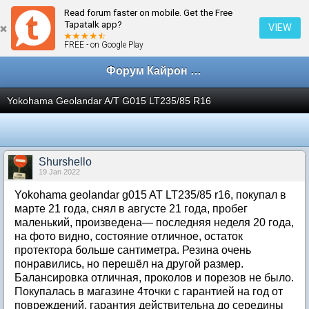
Read forum faster on mobile. Get the Free
← Шины диски
Tapatalk app?
VIEW
FREE - on Google Play
Форум Кайрон клана
Yokohama Geolandar A/T G015 LT235/85 R16
Shurshello
19 Jan 2022
Yokohama geolandar g015 AT LT235/85 r16, покупал в
марте 21 года, снял в августе 21 года, пробег
маленький, произведена— последняя неделя 20 года,
на фото видно, состояние отличное, остаток
протектора больше сантиметра. Резина очень
понравились, но перешёл на другой размер.
Балансировка отличная, проколов и порезов не было.
Покупалась в магазине 4точки с гарантией на год от
повреждений, гарантия действительна до середины