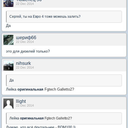
22 Dec 2014
Сергей, ты на Евро 4 тоже можешь залить?
Да
шериф66
22 Dec 2014
это для дизелей только?
nihsurk
22 Dec 2014
Да
Лейка
оригинальная
Fgtech Galletto2?
llight
22 Dec 2014
Лейка
оригинальная
Fgtech Galletto2?
Думаю, что всё брутальнее - BDM100 ))