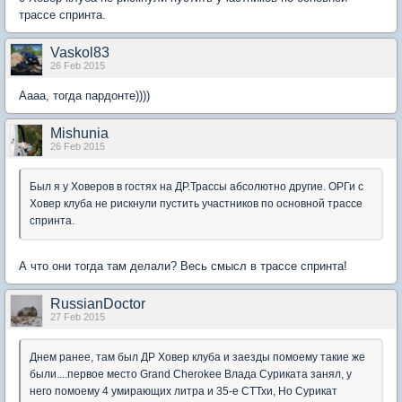
трассе спринта.
Vaskol83
26 Feb 2015
Аааа, тогда пардонте))))
Mishunia
26 Feb 2015
Был я у Ховеров в гостях на ДР.Трассы абсолютно другие. ОРГи с
Ховер клуба не рискнули пустить участников по основной трассе
спринта.
А что они тогда там делали? Весь смысл в трассе спринта!
RussianDoctor
27 Feb 2015
Днем ранее, там был ДР Ховер клуба и заезды помоему такие же
были....первое место Grand Cherokee Влада Суриката занял, у
него помоему 4 умирающих литра и 35-е СТТхи, Но Сурикат