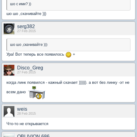
шо с ими? ))
шо шо ,скачивайте )))
serg382
27 Feb 2015
шо шо ,скачивайте )))
Ура! Вот теперь все появилось
+
Disco_Greg
27 Feb 2015
когда линк появился - кажный скачает )))))). а вот без линку -эт не
всем дано
weis
28 Feb 2015
Что-то не открывается
OBLIVION 686