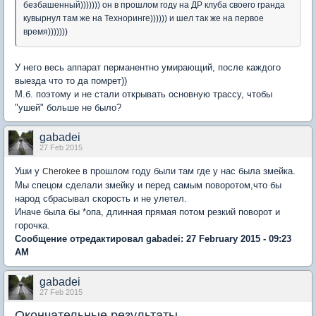
безбашенный))))))) он в прошлом году на ДР клуба своего гранда
кувырнул там же на Техноринге)))))) и шел так же на первое
время)))))))
У него весь аппарат перманентно умирающий, после каждого
выезда что то да помрет))
М.б. поэтому и не стали открывать основную трассу, чтобы
"ушей" больше не было?
gabadei
27 Feb 2015
Уши у
в прошлом году были там где у нас была змейка.
Cherokee
Мы спецом сделали змейку и перед самым поворотом,что бы
народ сбрасывал скорость и не улетел.
Иначе была бы *опа, длинная прямая потом резкий поворот и
горочка.
Сообщение отредактировал gabadei: 27 February 2015 - 09:23
AM
gabadei
27 Feb 2015
Окончательные результаты