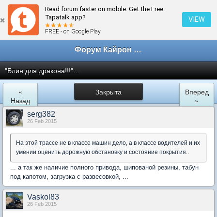
Read forum faster on mobile. Get the Free
← Кайрон клан Санкт-Петербург
Tapatalk app?
VIEW
FREE - on Google Play
Форум Кайрон клана
"Блин для дракона!!!"...
«
Закрыта
Вперед
Назад
»
serg382
26 Feb 2015
На этой трассе не в классе машин дело, а в классе водителей и их
умении оценить дорожную обстановку и состояние покрытия..
... а так же наличие полного привода, шипованой резины, табун
под капотом, загрузка с развесовкой, ...
Vaskol83
26 Feb 2015