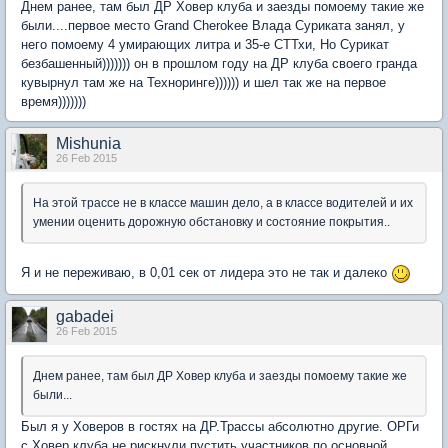
Днем ранее, там был ДР Ховер клуба и заезды помоему такие же
были....первое место Grand Cherokee Влада Суриката занял, у
него помоему 4 умирающих литра и 35-е СТТхи, Но Сурикат
безбашенный))))))) он в прошлом году на ДР клуба своего гранда
кувырнул там же на Техноринге)))))) и шел так же на первое
время)))))))
Mishunia
26 Feb 2015
На этой трассе не в классе машин дело, а в классе водителей и их
умении оценить дорожную обстановку и состояние покрытия..
Я и не переживаю, в 0,01 сек от лидера это не так и далеко
gabadei
26 Feb 2015
Днем ранее, там был ДР Ховер клуба и заезды помоему такие же
были...
Был я у Ховеров в гостях на ДР.Трассы абсолютно другие. ОРГи
с Ховер клуба не рискнули пустить участников по основной