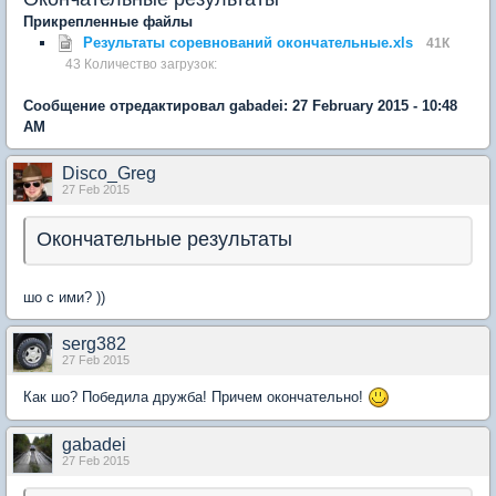
Прикрепленные файлы
Результаты соревнований окончательные.xls
41К
43 Количество загрузок:
Сообщение отредактировал gabadei: 27 February 2015 - 10:48
AM
Disco_Greg
27 Feb 2015
Окончательные результаты
шо с ими? ))
serg382
27 Feb 2015
Как шо? Победила дружба! Причем окончательно!
gabadei
27 Feb 2015