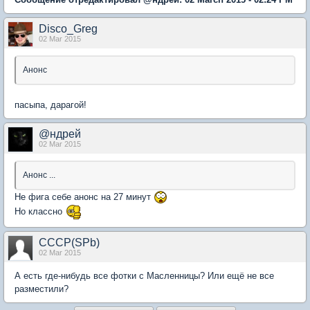
Disco_Greg
02 Mar 2015
Анонс
пасыпа, дарагой!
@ндрей
02 Mar 2015
Анонс ...
Не фига себе анонс на 27 минут
Но классно
CCCP(SPb)
02 Mar 2015
А есть где-нибудь все фотки с Масленницы? Или ещё не все
разместили?