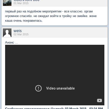
01 Mar 2015
первый раз на подобном мероприятии - все классно. оргам
огромное спасибо. не ожидал войти в тройку не змейке. жене
каша очень понравилась.
weis
02 Mar 2015
Анонс ...
Сообщение отредактировал @ндрей: 02 March 2015 - 02:24 PM