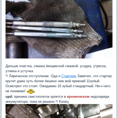
Дальше очистка, смазка бенцевской смазкой, усадка, утряска,
утяжка и устучка.
*/ Лирическое отступление. Ода о
Стартере
.Заметил, что стартер
крутит даже чуть более бешено чем мой прежний 11зубый.
Осмотрел что стоит. Ожидаемо 10 зубый стандартный. Ни-ч-чего
не понимаю!
upd
:
причина свистопляток кроется в
хроническом
недозаряде
аккумулятора. пока не решено.*/ Конец