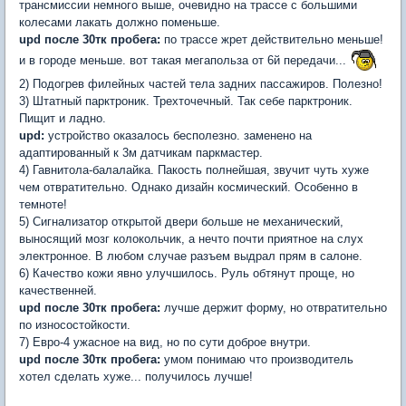
трансмиссии немного выше, очевидно на трассе с большими
колесами лакать должно поменьше.
upd после 30тк пробега:
по трассе жрет действительно меньше!
и в городе меньше. вот такая мегапольза от 6й передачи...
2) Подогрев филейных частей тела задних пассажиров. Полезно!
3) Штатный парктроник. Трехточечный. Так себе парктроник.
Пищит и ладно.
upd:
устройство оказалось бесполезно. заменено на
адаптированный к 3м датчикам паркмастер.
4) Гавнитола-балалайка. Пакость полнейшая, звучит чуть хуже
чем отвратительно. Однако дизайн космический. Особенно в
темноте!
5) Сигнализатор открытой двери больше не механический,
выносящий мозг колокольчик, а нечто почти приятное на слух
электронное. В любом случае разъем выдрал прям в салоне.
6) Качество кожи явно улучшилось. Руль обтянут проще, но
качественней.
upd после 30тк пробега:
лучше держит форму, но отвратительно
по износостойкости.
7) Евро-4 ужасное на вид, но по сути доброе внутри.
upd после 30тк пробега:
умом понимаю что производитель
хотел сделать хуже... получилось лучше!