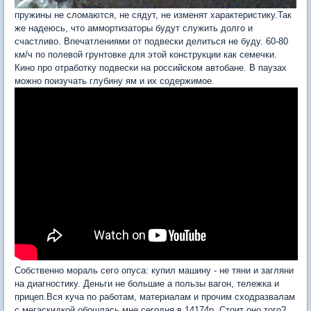
пружины не сломаются, не сядут, не изменят характеристику.Так
же надеюсь, что аммортизаторы будут служить долго и
счастливо. Впечатлениями от подвески делиться не буду. 60-80
км/ч по полевой грунтовке для этой конструкции как семечки.
Кино про отработку подвески на российском автобане. В паузах
можно поизучать глубину ям и их содержимое.
Собственно мораль сего опуса: купил машину - не тяни и загляни
на диагностику. Деньги не большие а пользы вагон, тележка и
прицеп.Вся куча по работам, материалам и прочим сходразвалам
с мегаскидкой обошлась мне сегодня в 14174р. Стоит оно того?