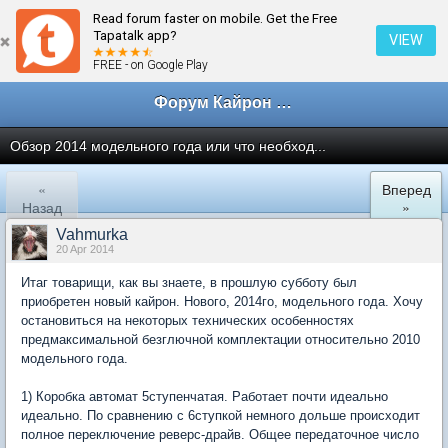
Read forum faster on mobile. Get the Free
← Техобслуживание и ремонт
Tapatalk app?
VIEW
FREE - on Google Play
Форум Кайрон клана
Обзор 2014 модельного года или что необход...
«
Вперед
Назад
»
Vahmurka
20 Apr 2014
Итаг товарищи, как вы знаете, в прошлую субботу был
приобретен новый кайрон. Нового, 2014го, модельного года. Хочу
остановиться на некоторых технических особенностях
предмаксимальной безглючной комплектации относительно 2010
модельного года.
1) Коробка автомат 5ступенчатая. Работает почти идеально
идеально. По сравнению с 6ступкой немного дольше происходит
полное переключение реверс-драйв. Общее передаточное число