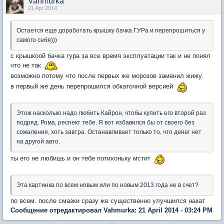
Vahmurka
21 Apr 2014
Остается еще доработать крышку бачка ГУРа и перепрошиться у
самого себя)))
с крышкоой бачка гура за все время эксплуатации так и не понял
что не так
возможно потому что после первых же морозов заменил жижу.
в первый же день перепрошился обкаточной версией
Этож насколько надо любить Кайрон, чтобы купить его второй раз
подряд. Рома, респект тебе. Я вот избавился бы от своего без
сожаления, хоть завтра. Останавливает только то, что денег нет
на другой авто.
ты его не любишь и он тебе потихоньку мстит
Эта картинка по всем новым или по новым 2013 года не в счет?
по всем. после смазки сразу же существенно улучшился накат
Сообщение отредактировал Vahmurka: 21 April 2014 - 03:24 PM