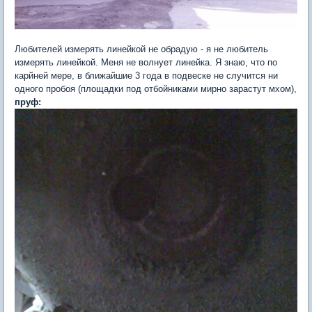
Любителей измерять линейкой не обрадую - я не любитель
измерять линейкой. Меня не волнует линейка. Я знаю, что по
карйней мере, в ближайшие 3 года в подвеске не случится ни
одного пробоя (площадки под отбойниками мирно зарастут мхом),
пруф: