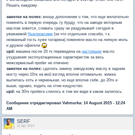
Решать каждому.
заметки на полях:
вношу дополнение о том, что еще желательно
поменять в первую очередь.ту бурду, что на заводе моторным
маслом зовется, сливать сразу не раздумывая! сегодня в
уважаемой
Ньюпроксиме
(за что отдельное спасибо, т.к.
незванный гость хуже татарина) поменяли масло на липкую моль
и дружно офигели
upd:
машина после 20 тк переведена на
настоящее
масло.
ухудшения эксплуатационных характеристик за весь
межсервисный пробег не отмчено.
заметки на полях:
сделать замену заводскому маслу в заднем
мосту через 10тк на
мой
взгляд вполне оптимально. жижка
вылилась хоть и черненькая, но еще вполне себе. до 20тк и
выше, однако, ездить на этом кощунство.
upd:
на 30тк пробега слилось в том же виде в каком залилось.
Сообщение отредактировал Vahmurka: 14 August 2015 - 12:24
AM
SERF
21 Apr 2014