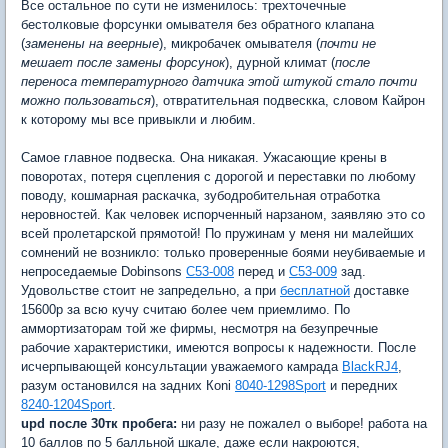
Все остальное по сути не изменилось: трехточечные
бестолковые форсунки омывателя без обратного клапана
(
заменены на веерные
), микробачек омывателя (
почти не
мешает после замены форсунок
), дурной климат (
после
переноса температурного датчика этой штукой стало почти
можно пользоваться
), отвратительная подвескка, словом Кайрон
к которому мы все привыкли и любим.
Самое главное подвеска. Она никакая. Ужасающие крены в
поворотах, потеря сцепления с дорогой и переставки по любому
поводу, кошмарная раскачка, зубодробительная отработка
неровностей. Как человек испорченный нарзаном, заявляю это со
всей пролетарской прямотой! По пружинам у меня ни малейших
сомнений не возникло: только проверенные боями неубиваемые и
непроседаемые Dobinsons
C53-008
перед и
С53-009
зад.
Удовольстве стоит не запредельно, а при
бесплатной
доставке
15600р за всю кучу считаю более чем приемлимо. По
аммортизаторам той же фирмы, несмотря на безупречные
рабочие характеристики, имеются вопросы к надежности. После
исчерпывающей консультации уважаемого камрада
BlackRJ4
,
разум остановился на задних Кoni
8040-1298Sport
и передних
8240-1204Sport
.
upd после 30тк пробега:
ни разу не пожалел о выборе! работа на
10 баллов по 5 балльной шкале, даже если накроются,