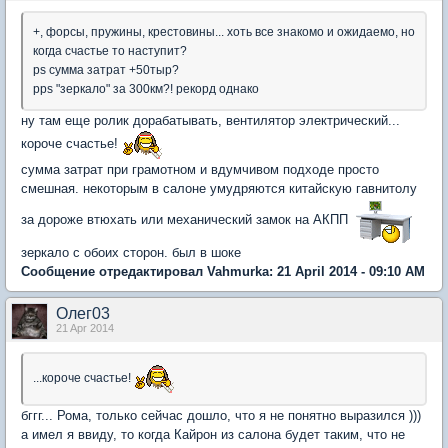
+, форсы, пружины, крестовины... хоть все знакомо и ожидаемо, но
когда счастье то наступит?
ps сумма затрат +50тыр?
pps "зеркало" за 300км?! рекорд однако
ну там еще ролик дорабатывать, вентилятор электрический...
короче счастье!
сумма затрат при грамотном и вдумчивом подходе просто
смешная. некоторым в салоне умудряются китайскую гавнитолу
за дороже втюхать или механический замок на АКПП
зеркало с обоих сторон. был в шоке
Сообщение отредактировал Vahmurka: 21 April 2014 - 09:10 AM
Олег03
21 Apr 2014
...короче счастье!
бггг... Рома, только сейчас дошло, что я не понятно выразился )))
а имел я ввиду, то когда Кайрон из салона будет таким, что не