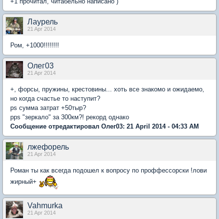
+1 прочитал, читабельно написано )
Лаурель
21 Apr 2014
Ром, +1000!!!!!!!!
Олег03
21 Apr 2014
+, форсы, пружины, крестовины... хоть все знакомо и ожидаемо,
но когда счастье то наступит?
ps сумма затрат +50тыр?
pps "зеркало" за 300км?! рекорд однако
Сообщение отредактировал Олег03: 21 April 2014 - 04:33 AM
лжефорель
21 Apr 2014
Роман ты как всегда подошел к вопросу по проффессорски !лови
жирный+
Vahmurka
21 Apr 2014