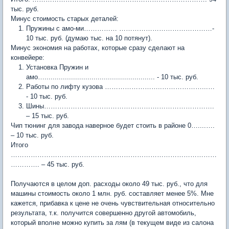
тыс. руб.
Минус стоимость старых деталей:
Пружины с амо-ми…………… ……………………………………-
10 тыс. руб. (думаю тыс. на 10 потянут).
Минус экономия на работах, которые сразу сделают на
конвейере:
Установка Пружин и
амо…...................................................... - 10 тыс. руб.
Работы по лифту кузова ……………………..………………...…
- 10 тыс. руб.
Шины…………………………………………….…………………….
– 15 тыс. руб.
Чип тюнинг для завода наверное будет стоить в районе 0…....….
– 10 тыс. руб.
Итого
…………………………………………………………………………………
…………. – 45 тыс. руб.
Получаются в целом доп. расходы около 49 тыс. руб., что для
машины стоимость около 1 млн. руб. составляет менее 5%. Мне
кажется, прибавка к цене не очень чувствительная относительно
результата, т.к. получится совершенно другой автомобиль,
который вполне можно купить за лям (в текущем виде из салона