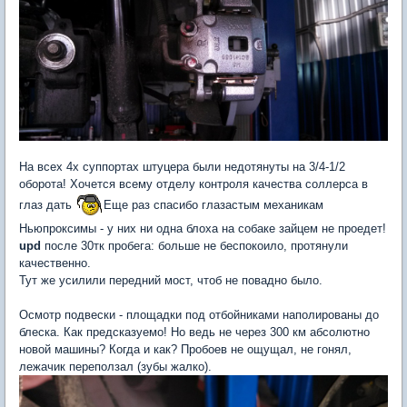
На всех 4х суппортах штуцера были недотянуты на 3/4-1/2
оборота! Хочется всему отделу контроля качества соллерса в
глаз дать
Еще раз спасибо глазастым механикам
Ньюпроксимы - у них ни одна блоха на собаке зайцем не проедет!
upd
после 30тк пробега: больше не беспокоило, протянули
качественно.
Тут же усилили передний мост, чтоб не повадно было.
Осмотр подвески - площадки под отбойниками наполированы до
блеска. Как предсказуемо! Но ведь не через 300 км абсолютно
новой машины? Когда и как? Пробоев не ощущал, не гонял,
лежачик переползал (зубы жалко).