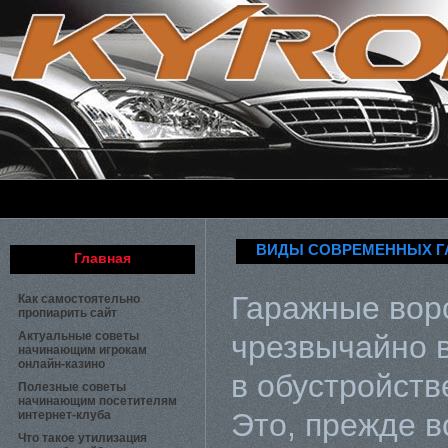
ВИДЫ СОВРЕМЕННЫХ Г
Главная
Гаражные вор
Как самостоятельно
пропиарить сайт
Актуальные советы
чрезвычайно 
начинающим игрокам
онлайн-казино
в обустройств
Полезные советы
начинающим посетителям
Это, прежде в
интернет-клуба
Что такое утилизация