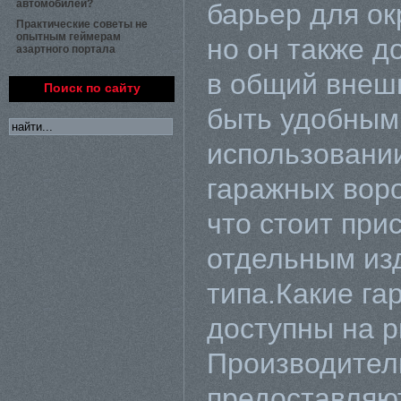
автомобилей?
барьер для о
Практические советы не
опытным геймерам
но он также д
азартного портала
в общий внеш
Поиск по сайту
быть удобным
использовани
гаражных воро
что стоит при
отдельным из
типа.Какие га
доступны на 
Производител
предоставляют