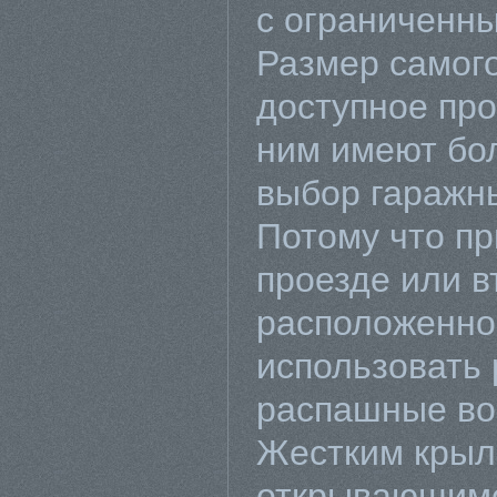
с ограниченн
Размер самого
доступное про
ним имеют бо
выбор гаражны
Потому что пр
проезде или в
расположенном
использовать
распашные вор
Жестким крыл
открывающимс