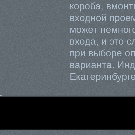
короба, вмон
входной проем
может немног
входа, и это 
при выборе оп
варианта. Ин
Екатеринбург