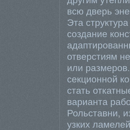
другим утепли
всю дверь эн
Эта структура
создание конс
адаптированн
отверстиям н
или размеров
секционной ко
стать откатны
варианта рабо
Рольставни, и
узких ламелей