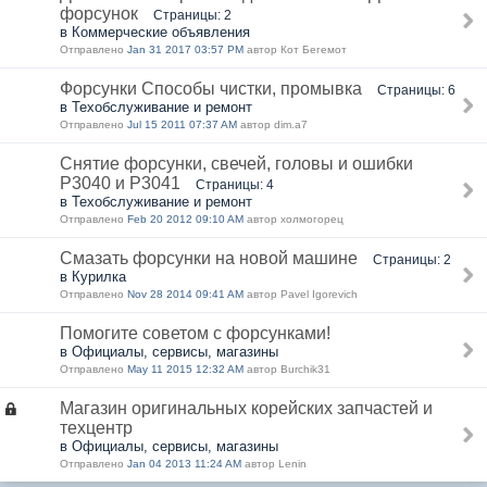
форсунок
Страницы: 2
в Коммерческие объявления
Отправлено
Jan 31 2017 03:57 PM
автор Кот Бегемот
Форсунки Способы чистки, промывка
Страницы: 6
в Техобслуживание и ремонт
Отправлено
Jul 15 2011 07:37 AM
автор dim.a7
Снятие форсунки, свечей, головы и ошибки
P3040 и P3041
Страницы: 4
в Техобслуживание и ремонт
Отправлено
Feb 20 2012 09:10 AM
автор холмогорец
Смазать форсунки на новой машине
Страницы: 2
в Курилка
Отправлено
Nov 28 2014 09:41 AM
автор Pavel Igorevich
Помогите советом с форсунками!
в Официалы, сервисы, магазины
Отправлено
May 11 2015 12:32 AM
автор Burchik31
Магазин оригинальных корейских запчастей и
техцентр
в Официалы, сервисы, магазины
Отправлено
Jan 04 2013 11:24 AM
автор Lenin