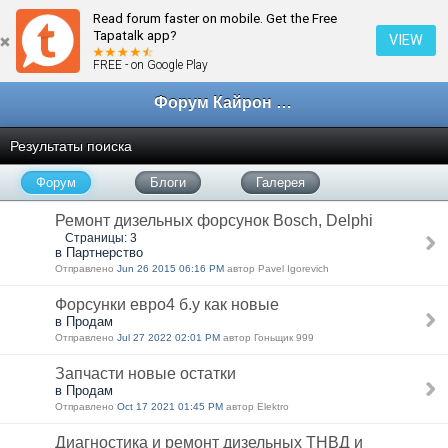
Read forum faster on mobile. Get the Free
Tapatalk app?
VIEW
FREE - on Google Play
Форум Кайрон клана
Результаты поиска
Форум
Блоги
Галерея
Ремонт дизельных форсунок Bosch, Delphi
Страницы: 3
в Партнерство
Отправлено
Jun 26 2015 06:16 PM
автор Pavel Igorevich
Форсунки евро4 б.у как новые
в Продам
Отправлено
Jul 27 2022 02:01 PM
автор Гоньщик 999
Запчасти новые остатки
в Продам
Отправлено
Oct 17 2021 01:45 PM
автор Elektro
Диагностика и ремонт дизельных ТНВД и