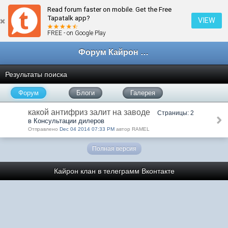
Read forum faster on mobile. Get the Free
Tapatalk app?
VIEW
FREE - on Google Play
Форум Кайрон клана
Результаты поиска
Форум
Блоги
Галерея
какой антифриз залит на заводе
Страницы: 2
в Консультации дилеров
Отправлено
Dec 04 2014 07:33 PM
автор RAMEL
Полная версия
Кайрон клан в телеграмм
Вконтакте