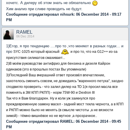
хочетс. А дилеру об этом знать не обязательно
Хим анализ при сливе проводить не будут.
Сообщение отредактировал nihsurk: 06 December 2014 - 09:17
PM
RAMEL
06 Dec 2014
1)Егор, я про тенденцию ....про то ,что меняют в разных годах... и
про
SYC-1025 который красный
и про то, что на G12++ из-за
присутствия силикатов смахивает...
2)В моём руководстве антифриз для бензина и дизеля Кайрон
одинаков (это в прошлых постах Вы упоминали)
3)Последний Ваш вчерашний ответ произвёл впечатление,
захотелось сменить совсем, не дожидаясь "жаренного петуха", заодно
сподвигло проверить - что залил дилер на ТО 1(я просил масла все
поменять в ЗМ КПП РКПП) - норм 75W-90 и Dextron III
Так что я Вам благодарен. Ну и коли уж заикнулся про
преждевременную замену масел - задний мост текла чернота, а в
КПП
и РКПП можно было не менять (в смысле чистоты ,а не вязкости
зимой) - тёмно-вишнёвое но не мутное ,а прозрачное..
Сообщение отредактировал RAMEL: 06 December 2014 - 09:45
PM