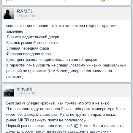
RAMEL
05 Dec 2014
маленькое дополнение - так как за полтора года по гарантии
заменено :
1) замок водительской двери
2)замок ремня безопасности
3)левая передняя фара
4)правая передняя фара
5)молдинг разделяющий стёкла на задней дверке
с гарантии пока уходить не спешу ,поэтому ни каких радикальных
решений не принимаю.(тем более дилер не согласился на
пентозин)
nihsurk
05 Dec 2014
Был залит бледно красный, как понять что это я не знаю.
Я в прошлом году не завелся 2 раза, оба раза температура была
ниже -35. Замерзла солярка. Руль не крутился практически,
рычаг МКПП сдвинуть почти не получалось.
Первый раз он всегда волнительный )))) Я тупо был в панике что
делать, форум помог, на веревке затащили в автомойку к