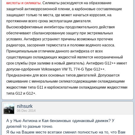
кислоты и силикаты
. Силикаты расходуются на образование
защитной антикоррозионной пленки, а карбоновые составляющие
защищают только те места, где может начаться коррозия, на
протяжении всего срока эксплуатации двигателя.
Высокоэффективные ингибиторы продолжительного действия
обеспечивают сбалансированную защиту при экстремальных
условиях. Антифриз устраняет причины возможных протечек
радиатора, засорения термостата и поломки водяного насоса.
Принципиальным отличием данного антифриза от всех
существующих охлаждающих жидкостей является неограниченный
срок службы (при заливке в новый двигатель). Антифриз G12++ имеет
допуски-одобрения Volkswagen VW TL 774-G Type G12++.
Предназначен для всех основных типов двигателей. Допускается
смешивание с минеральными силикатсодержащими охлаждающими
жидкостями типа G11 и карбоксилатными охлаждающими жидкостями
типа G12 и G12+.
nihsurk
06 Dec 2014
А у Нью Актиона и Кая бензиновых одинаковый движек? У
дизелей то разные точно.
Я бы на Вашем месте всетаки сменил полностью на то, что Вам