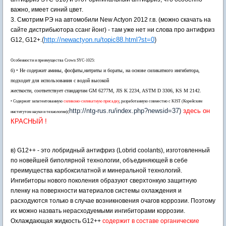
важно, имеет синий цвет.
3. Смотрим РЭ на автомобили New Actyon 2012 г.в. (можно скачать на
сайте дистрибьютора ссанг йонг) - там уже нет ни слова про антифриз
(
http://newactyon.ru/topic88.html?st=0
)
G12, G12+.
Особенности и преимущества Crown SYC-1025:
б) • Не содержит амины, фосфаты,нитриты и бораты, на основе силикатного ингибитора,
подходит для использования с водой высокой
жесткости, соответствует стандартам GM 6277M, JIS K 2234, ASTM D 3306, KS M 2142.
• Содержит запатентованную
силиконо-силикатную присадку
, разработанную совместно с KIST (Корейским
http://ntg-rus.ru/index.php?newsid=37)
здесь он
институтом науки и технологии)(
КРАСНЫЙ !
в) G12++ - это лобридный антифриз (Lobrid coolants), изготовленный
по новейшей биполярной технологии, объединяющей в себе
преимущества карбоксилатной и минеральной технологий.
Ингибиторы нового поколения образуют сверхтонкую защитную
пленку на поверхности материалов системы охлаждения и
расходуются только в случае возникновения очагов коррозии. Поэтому
их можно назвать нерасходуемыми ингибиторами коррозии.
Охлаждающая жидкость G12++
содержит в составе органические