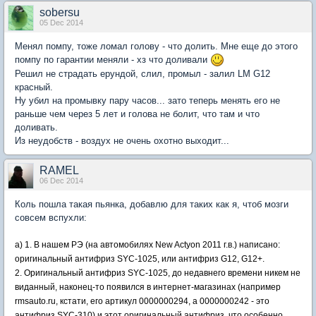
sobersu
05 Dec 2014
Менял помпу, тоже ломал голову - что долить. Мне еще до этого
помпу по гарантии меняли - хз что доливали
Решил не страдать ерундой, слил, промыл - залил LM G12
красный.
Ну убил на промывку пару часов... зато теперь менять его не
раньше чем через 5 лет и голова не болит, что там и что
доливать.
Из неудобств - воздух не очень охотно выходит...
RAMEL
06 Dec 2014
Коль пошла такая пьянка, добавлю для таких как я, чтоб мозги
совсем вспухли:
а) 1. В нашем РЭ (на автомобилях New Actyon 2011 г.в.) написано:
оригинальный антифриз SYC-1025, или антифриз G12, G12+.
2. Оригинальный антифриз SYC-1025, до недавнего времени никем не
виданный, наконец-то появился в интернет-магазинах (например
rmsauto.ru, кстати, его артикул 0000000294, а 0000000242 - это
антифриз SYC-310) и этот оригинальный антифриз, что особенно