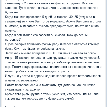
знакомому и 2 чайника кипятка на фильтр с грушей. Все, он
завелся. Тут я начал понимать что в машине замерзает все что
булькает.
Когда машина простояла 5 дней на морозе -30 -35 (отдыхал в
санатории) то я уже был готов морально, Аккум был снят и стоял
в номере, был залит антигель предварительно, но это все было
наивно.
Когда я попытался его завести он сказал "мож до весны
потерпим?".
Я уже покурив прилично форум ради интереса открутил крышку
бачка ОЖ, там была гелеобразная жижа.
Запускали мы его прицепив к ШНГ.. Он меня сначала за собой
минут 15 таскал, колеса начали крутиться только минут через 5.
Тоесть он меня реально по снегу с заблокированными колесами
пер. Потом когда трансмиссия начала немного проворачиваться я
начал пробовать включать вторую скорость.
И чуть не улетел с дороги, задние колеса просто вставали колом
и меня разворачивало.
Потом пробовал уже 3-ю включать, тут дело пошло, он начал
схватывать и затарахтел.
Кроме того руль крутил с таким усилием, что вспомнил 131 зил,
так вот на нем гораздо легче было даже зимой.