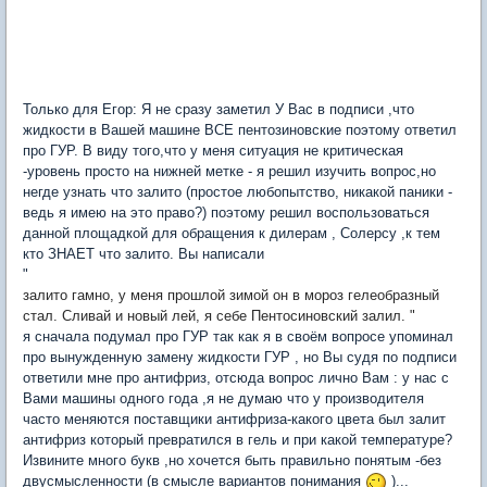
Только для Егор: Я не сразу заметил У Вас в подписи ,что
жидкости в Вашей машине ВСЕ пентозиновские поэтому ответил
про ГУР. В виду того,что у меня ситуация не критическая
-уровень просто на нижней метке - я решил изучить вопрос,но
негде узнать что залито (простое любопытство, никакой паники -
ведь я имею на это право?) поэтому решил воспользоваться
данной площадкой для обращения к дилерам , Солерсу ,к тем
кто ЗНАЕТ что залито. Вы написали
"
залито гамно, у меня прошлой зимой он в мороз гелеобразный
стал. Сливай и новый лей, я себе Пентосиновский залил. "
я сначала подумал про ГУР так как я в своём вопросе упоминал
про вынужденную замену жидкости ГУР , но Вы судя по подписи
ответили мне про антифриз, отсюда вопрос лично Вам : у нас с
Вами машины одного года ,я не думаю что у производителя
часто меняются поставщики антифриза-какого цвета был залит
антифриз который превратился в гель и при какой температуре?
Извините много букв ,но хочется быть правильно понятым -без
двусмысленности (в смысле вариантов понимания
)...