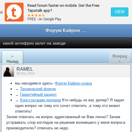
Read forum faster on mobile. Get the Free
← Консультации дилеров
Tapatalk app?
VIEW
FREE - on Google Play
Форум Кайрон клана
какой антифриз залит на заводе
«
Вперед
Назад
»
RAMEL
05 Dec 2014
мы находимся здесь-
Форум Кайрон клана
→
Технический форум
→
Гарантийный раздел
→
Консультации дилеров
Кто нибудь из вас дилер? Я задал
один вопрос не тому кто хочет ответить ,а тому кто может
ответить!
Зачем отвечать на вопрос адресованный не Вам лично? Зачем
устраивать спор взглядов на решение возникшего у меня вопроса
производителю? отвечать не недо.