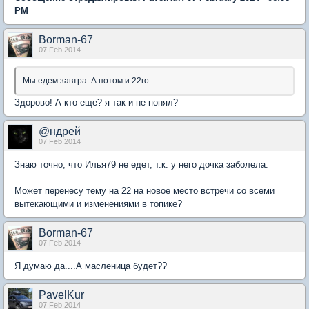
PM
Borman-67
07 Feb 2014
Мы едем завтра. А потом и 22го.
Здорово! А кто еще? я так и не понял?
@ндрей
07 Feb 2014
Знаю точно, что Илья79 не едет, т.к. у него дочка заболела.
Может перенесу тему на 22 на новое место встречи со всеми
вытекающими и изменениями в топике?
Borman-67
07 Feb 2014
Я думаю да....А масленица будет??
PavelKur
07 Feb 2014