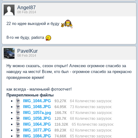
Angel87
08 Feb 2014
22 по идее выходной и буду
8-го не буду, работа
PavelKur
08 Feb 2014
Ну можно сказать, сезон открыт! Алексею огромное спасибо за
наводку на место! Всем, кто был - огромное спасибо за прекрасно
проведенное время!
как всегда - маленький фотоотчет!
Прикрепленные файлы
IMG_1044.JPG
93.27К
64 Количество загрузок:
IMG_1048.JPG
64.95К
73 Количество загрузок:
IMG_1057а.jpg
166.7К
67 Количество загрузок:
IMG_1058.JPG
120.7К
68 Количество загрузок:
IMG_1064.JPG
116.32К
65 Количество загрузок:
IMG_1077.JPG
89.23К
62 Количество загрузок:
IMG_1084.JPG
74.66К
65 Количество загрузок: