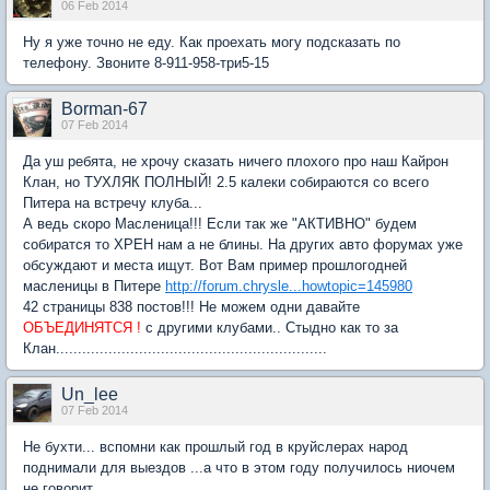
06 Feb 2014
Ну я уже точно не еду. Как проехать могу подсказать по
телефону. Звоните 8-911-958-три5-15
Borman-67
07 Feb 2014
Да уш ребята, не хрочу сказать ничего плохого про наш Кайрон
Клан, но ТУХЛЯК ПОЛНЫЙ! 2.5 калеки собираются со всего
Питера на встречу клуба...
А ведь скоро Масленица!!! Если так же "АКТИВНО" будем
собиратся то ХРЕН нам а не блины. На других авто форумах уже
обсуждают и места ищут. Вот Вам пример прошлогодней
масленицы в Питере
http://forum.chrysle...howtopic=145980
42 страницы 838 постов!!! Не можем одни давайте
ОБЪЕДИНЯТСЯ !
с другими клубами.. Стыдно как то за
Клан..............................................................
Un_lee
07 Feb 2014
Не бухти... вспомни как прошлый год в круйслерах народ
поднимали для выездов ...а что в этом году получилось ниочем
не говорит...