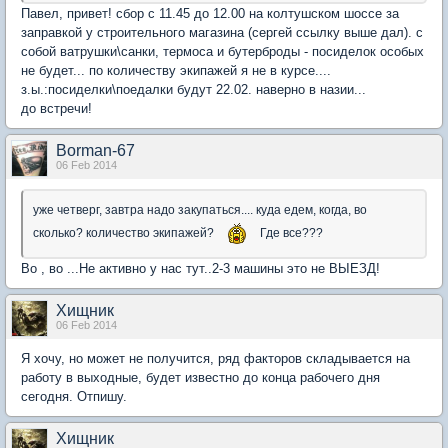
Павел, привет! сбор с 11.45 до 12.00 на колтушском шоссе за
заправкой у строительного магазина (сергей ссылку выше дал). с
собой ватрушки\санки, термоса и бутерброды - посиделок особых
не будет... по количеству экипажей я не в курсе....
з.ы.:посиделки\поедалки будут 22.02. наверно в назии...
до встречи!
Borman-67
06 Feb 2014
уже четверг, завтра надо закупаться.... куда едем, когда, во
сколько? количество экипажей?
Где все???
Во , во ...Не активно у нас тут..2-3 машины это не ВЫЕЗД!
Хищник
06 Feb 2014
Я хочу, но может не получится, ряд факторов складывается на
работу в выходные, будет известно до конца рабочего дня
сегодня. Отпишу.
Хищник