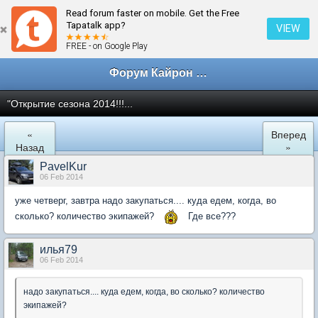
Read forum faster on mobile. Get the Free
← Кайрон клан Санкт-Петербург
Tapatalk app?
VIEW
FREE - on Google Play
Форум Кайрон клана
"Открытие сезона 2014!!!...
«
Вперед
Назад
»
PavelKur
06 Feb 2014
уже четверг, завтра надо закупаться.... куда едем, когда, во
сколько? количество экипажей?
Где все???
илья79
06 Feb 2014
надо закупаться.... куда едем, когда, во сколько? количество
экипажей?